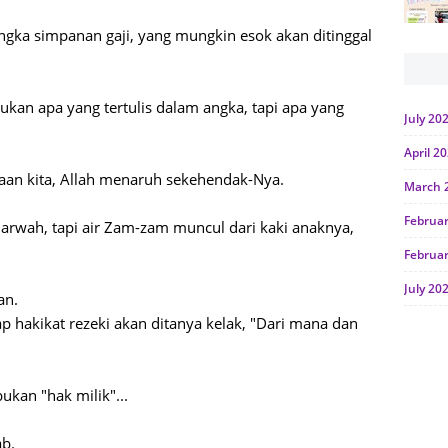
gka simpanan gaji, yang mungkin esok akan ditinggal
ukan apa yang tertulis dalam angka, tapi apa yang
July 20
April 2
rjaan kita, Allah menaruh sekehendak-Nya.
March 
Februa
e Marwah, tapi air Zam-zam muncul dari kaki anaknya,
Februa
July 20
an.
ap hakikat rezeki akan ditanya kelak, "Dari mana dan
June 2
Januar
Octobe
ukan "hak milik"...
July 20
ab.