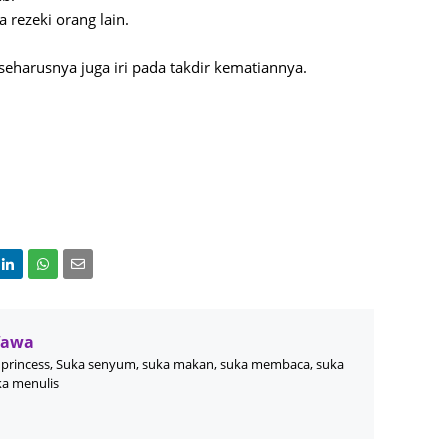
June 2
 rezeki orang lain.
Novemb
 seharusnya juga iri pada takdir kematiannya.
Octobe
August
July 20
June 2
May 20
March 
Februa
Januar
Wawa
Decemb
princess, Suka senyum, suka makan, suka membaca, suka
ka menulis
Novemb
Octobe