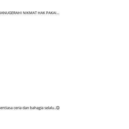
July 20
ANUGERAHI NIKMAT HAK PAKAI...
May 20
April 2
March 
Februa
Januar
Decemb
Novemb
Octobe
Septem
August
tiasa ceria dan bahagia selalu..😊
July 20
June 2