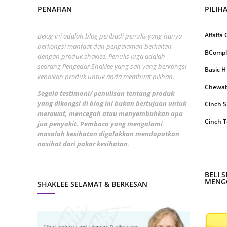
PENAFIAN
PILIH
May 20
April 2
Alfalfa
Belog ini adalah blog peribadi penulis yang hanya
berkongsi manfaat dan pengalaman berkaitan
March 
BCompl
dengan produk shaklee. Penulis juga adalah
Februa
seorang Pengedar Shaklee yang sah yang berkongsi
Basic H
kebaikan produk untuk anda membuat pilihan.
Januar
Chewabl
Segala testimoni/ penulisan tentang produk
Octobe
yang dikongsi di blog ini bukan bertujuan untuk
Cinch 
merawat, mencegah atau menyembuhkan apa
Septem
Cinch T
jua penyakit. Pembaca yang mengalami
masalah kesihatan digalakkan mendapatkan
August
Collage
nasihat dari pakar kesihatan
.
July 20
CoqTrol
June 2
DTX Co
BELI 
MENGG
SHAKLEE SELAMAT & BERKESAN
May 20
Detoks
April 2
ESP Sh
March 
Energiz