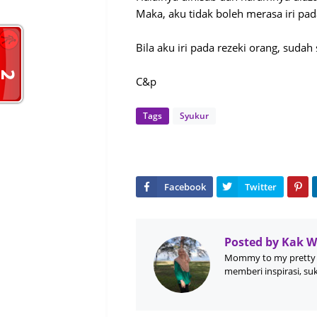
Maka, aku tidak boleh merasa iri pada
Bila aku iri pada rezeki orang, sudah
C&p
Tags
Syukur
Posted by
Kak 
Mommy to my pretty 
memberi inspirasi, su