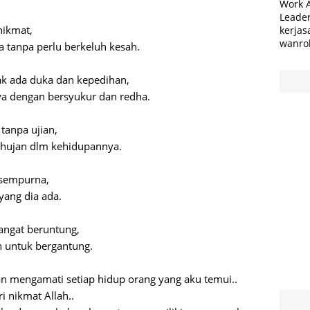
Work 
Leader
nikmat,
kerjas
wanro
tanpa perlu berkeluh kesah.
k ada duka dan kepedihan,
a dengan bersyukur dan redha.
tanpa ujian,
 hujan dlm kehidupannya.
 sempurna,
yang dia ada.
sangat beruntung,
h untuk bergantung.
n mengamati setiap hidup orang yang aku temui..
 nikmat Allah..