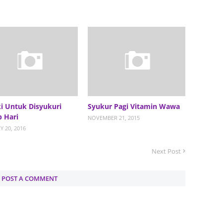
Septem
August
July 20
June 2
May 20
April 2
March 
i Untuk Disyukuri
Syukur Pagi Vitamin Wawa
p Hari
NOVEMBER 21, 2015
Februa
Y 20, 2016
Januar
Next Post
Decemb
Novemb
POST A COMMENT
Octobe
Septem
August