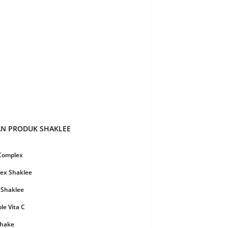
ber 2021
10
 2021
4
21
22
021
14
21
1
021
2
2021
5
AN PRODUK SHAKLEE
ry 2021
4
y 2021
4
 Complex
er 2020
13
ex Shaklee
er 2020
8
 Shaklee
r 2020
16
e Vita C
ber 2020
9
Shake