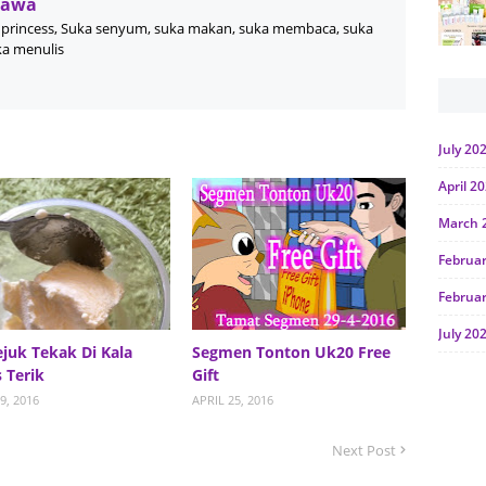
Wawa
princess, Suka senyum, suka makan, suka membaca, suka
ka menulis
July 20
April 2
March 
Februa
Februa
July 20
juk Tekak Di Kala
Segmen Tonton Uk20 Free
June 2
 Terik
Gift
9, 2016
APRIL 25, 2016
Januar
Octobe
Next Post
July 20