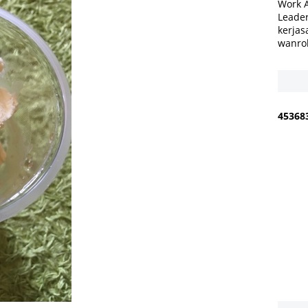
Work 
Leader
kerjas
wanro
4
5
3
6
8