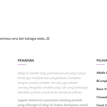
Septem
August
July 20
June 2
May 20
tiasa ceria dan bahagia selalu..😊
April 2
March 
PENAFIAN
PILIH
Februa
Januar
Alfalfa
Belog ini adalah blog peribadi penulis yang hanya
berkongsi manfaat dan pengalaman berkaitan
Decemb
BCompl
dengan produk shaklee. Penulis juga adalah
Novemb
seorang Pengedar Shaklee yang sah yang berkongsi
Basic H
kebaikan produk untuk anda membuat pilihan.
Octobe
Chewabl
Segala testimoni/ penulisan tentang produk
Septem
yang dikongsi di blog ini bukan bertujuan untuk
Cinch 