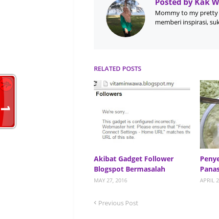
Posted by
Kak 
Mommy to my pretty 
memberi inspirasi, su
RELATED POSTS
Akibat Gadget Follower
Penye
Blogspot Bermasalah
Panas
MAY 27, 2016
APRIL 2
Previous Post