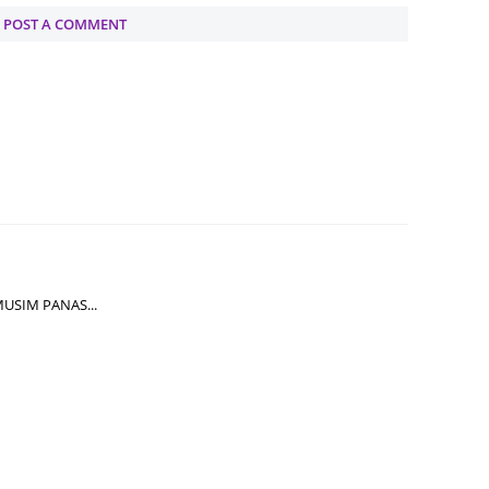
POST A COMMENT
June 2
Novemb
Octobe
August
July 20
June 2
May 20
March 
USIM PANAS...
Februa
Januar
Decemb
Novemb
Octobe