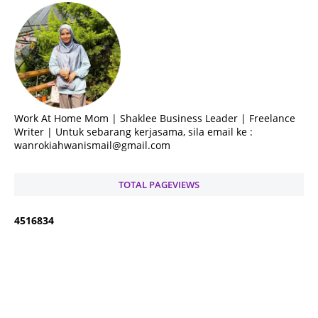
Work At Home Mom | Shaklee Business Leader | Freelance
Writer | Untuk sebarang kerjasama, sila email ke :
wanrokiahwanismail@gmail.com
TOTAL PAGEVIEWS
4
5
1
6
8
3
4