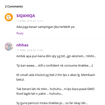
2 Comments
SIQAHIQA
17 APRIL 2016 AT 12:15
Ada juga kesan sampingan jika terlebih ye..
Reply
nhhas
17 APRIL 2016 AT 17:06
Ambik apa pun kena dlm qty yg btl...jgn ekstrem... hihihi...
Tp kan wawa ... still x confident nk consume shaklee... ;)
Kt umah ada 4 botol yg beli 2 thn lps x abes lg. Membazir
betul.
Tak berani lah nk mkn... huhuhu... ni lps baca pasal GMO
food lagiiii lah x yakin ... huhuhu...
Sy guna pencuci muka shaklee je.... so far okay lah...