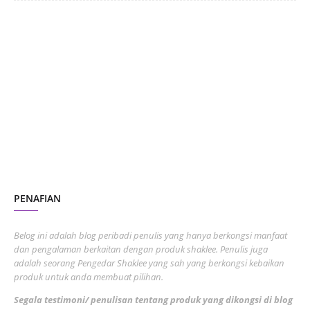
June 2024
1
January 2024
5
October 2023
2
July 2023
7
June 2023
1
November 2022
1
October 2022
4
August 2022
2
PENAFIAN
July 2022
3
June 2022
1
Belog ini adalah blog peribadi penulis yang hanya berkongsi manfaat
May 2022
dan pengalaman berkaitan dengan produk shaklee. Penulis juga
3
adalah seorang Pengedar Shaklee yang sah yang berkongsi kebaikan
March 2022
3
produk untuk anda membuat pilihan.
February 2022
5
Segala testimoni/ penulisan tentang produk yang dikongsi di blog