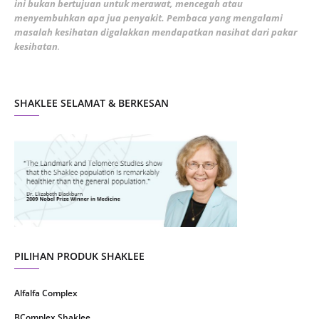
ini bukan bertujuan untuk merawat, mencegah atau
January 2022
1
menyembuhkan apa jua penyakit. Pembaca yang mengalami
masalah kesihatan digalakkan mendapatkan nasihat dari pakar
December 2021
3
kesihatan
.
November 2021
1
October 2021
5
SHAKLEE SELAMAT & BERKESAN
September 2021
10
August 2021
4
July 2021
22
June 2021
14
May 2021
1
April 2021
2
March 2021
5
PILIHAN PRODUK SHAKLEE
February 2021
4
Alfalfa Complex
January 2021
4
BComplex Shaklee