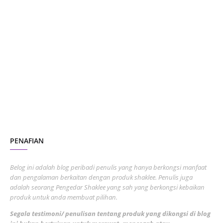
June 2024
1
January 2024
5
October 2023
2
July 2023
7
June 2023
1
November 2022
1
October 2022
4
August 2022
2
PENAFIAN
July 2022
3
June 2022
1
Belog ini adalah blog peribadi penulis yang hanya berkongsi manfaat
May 2022
dan pengalaman berkaitan dengan produk shaklee. Penulis juga
3
adalah seorang Pengedar Shaklee yang sah yang berkongsi kebaikan
March 2022
3
produk untuk anda membuat pilihan.
February 2022
5
Segala testimoni/ penulisan tentang produk yang dikongsi di blog