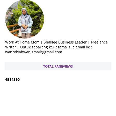
Work At Home Mom | Shaklee Business Leader | Freelance
Writer | Untuk sebarang kerjasama, sila email ke :
wanrokiahwanismail@gmail.com
TOTAL PAGEVIEWS
4
5
1
4
3
9
0