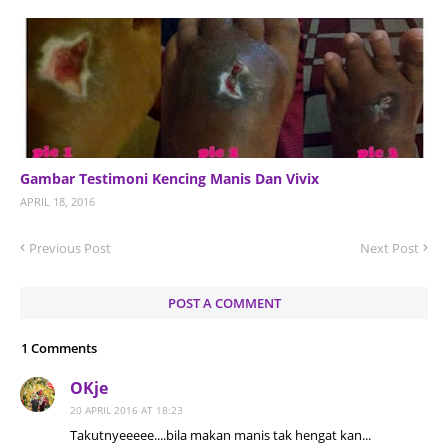
Gambar Testimoni Kencing Manis Dan Vivix
APRIL 18, 2016
Previous Post
Next Post
POST A COMMENT
1 Comments
OKje
20 APRIL 2016 AT 18:23
Takutnyeeeee....bila makan manis tak hengat kan...