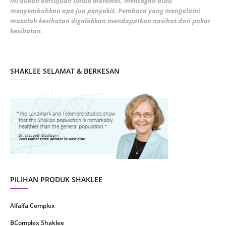
ini bukan bertujuan untuk merawat, mencegah atau
January 2022
1
menyembuhkan apa jua penyakit. Pembaca yang mengalami
masalah kesihatan digalakkan mendapatkan nasihat dari pakar
December 2021
3
kesihatan
.
November 2021
1
October 2021
5
SHAKLEE SELAMAT & BERKESAN
September 2021
10
August 2021
4
July 2021
22
June 2021
14
May 2021
1
April 2021
2
March 2021
5
PILIHAN PRODUK SHAKLEE
February 2021
4
Alfalfa Complex
January 2021
4
BComplex Shaklee