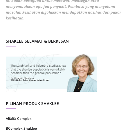
ini bukan bertujuan untuk merawat, mencegah atau
January 2022
1
menyembuhkan apa jua penyakit. Pembaca yang mengalami
masalah kesihatan digalakkan mendapatkan nasihat dari pakar
December 2021
3
kesihatan
.
November 2021
1
October 2021
5
SHAKLEE SELAMAT & BERKESAN
September 2021
10
August 2021
4
July 2021
22
June 2021
14
May 2021
1
April 2021
2
March 2021
5
PILIHAN PRODUK SHAKLEE
February 2021
4
Alfalfa Complex
January 2021
4
BComplex Shaklee