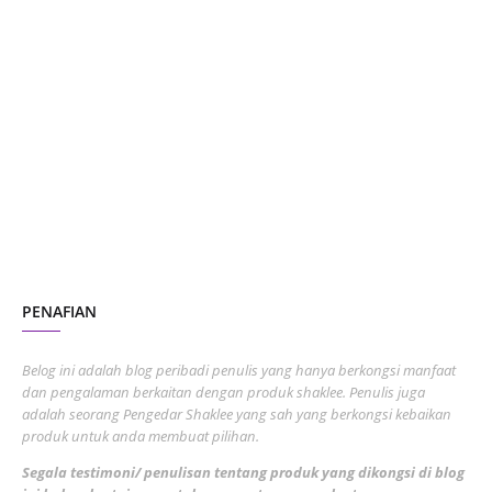
June 2024
1
January 2024
5
October 2023
2
July 2023
7
June 2023
1
November 2022
1
October 2022
4
August 2022
2
PENAFIAN
July 2022
3
June 2022
1
Belog ini adalah blog peribadi penulis yang hanya berkongsi manfaat
May 2022
dan pengalaman berkaitan dengan produk shaklee. Penulis juga
3
adalah seorang Pengedar Shaklee yang sah yang berkongsi kebaikan
March 2022
3
produk untuk anda membuat pilihan.
February 2022
5
Segala testimoni/ penulisan tentang produk yang dikongsi di blog