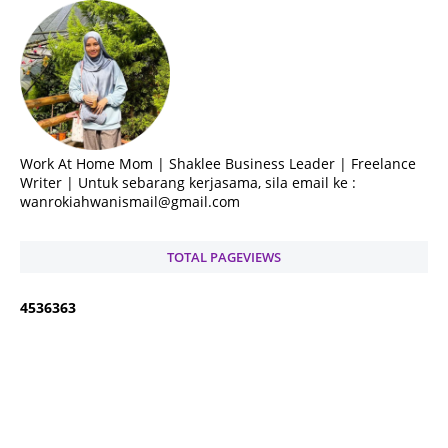
Work At Home Mom | Shaklee Business Leader | Freelance
Writer | Untuk sebarang kerjasama, sila email ke :
wanrokiahwanismail@gmail.com
TOTAL PAGEVIEWS
4
5
3
6
3
6
3