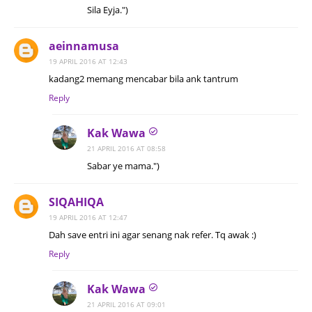
Sila Eyja.")
aeinnamusa
19 APRIL 2016 AT 12:43
kadang2 memang mencabar bila ank tantrum
Reply
Kak Wawa
21 APRIL 2016 AT 08:58
Sabar ye mama.")
SIQAHIQA
19 APRIL 2016 AT 12:47
Dah save entri ini agar senang nak refer. Tq awak :)
Reply
Kak Wawa
21 APRIL 2016 AT 09:01