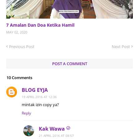
7 Amalan Dan Doa Ketika Hamil
MAY 02, 2020
Previous Post
Next Post
POST A COMMENT
10 Comments
BLOG EYJA
19 APRIL 2016 AT 12:36
mintak izin copy ya?
Reply
Kak Wawa
21 APRIL 2016 AT 08:57