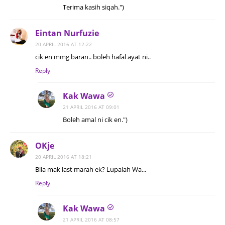
Terima kasih siqah.")
Eintan Nurfuzie
20 APRIL 2016 AT 12:22
cik en mmg baran.. boleh hafal ayat ni..
Reply
Kak Wawa
21 APRIL 2016 AT 09:01
Boleh amal ni cik en.")
OKje
20 APRIL 2016 AT 18:21
Bila mak last marah ek? Lupalah Wa...
Reply
Kak Wawa
21 APRIL 2016 AT 08:57