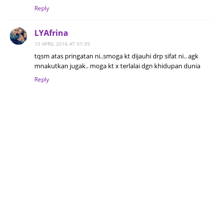
Reply
LYAfrina
10 APRIL 2016 AT 07:39
tqsm atas pringatan ni..smoga kt dijauhi drp sifat ni.. agk
mnakutkan jugak.. moga kt x terlalai dgn khidupan dunia
Reply