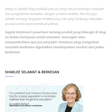
June 2022
1
Belog ini adalah blog peribadi penulis yang hanya berkongsi manfaat
May 2022
dan pengalaman berkaitan dengan produk shaklee. Penulis juga
3
adalah seorang Pengedar Shaklee yang sah yang berkongsi kebaikan
March 2022
3
produk untuk anda membuat pilihan.
February 2022
5
Segala testimoni/ penulisan tentang produk yang dikongsi di blog
ini bukan bertujuan untuk merawat, mencegah atau
January 2022
1
menyembuhkan apa jua penyakit. Pembaca yang mengalami
masalah kesihatan digalakkan mendapatkan nasihat dari pakar
December 2021
3
kesihatan
.
November 2021
1
October 2021
5
SHAKLEE SELAMAT & BERKESAN
September 2021
10
August 2021
4
July 2021
22
June 2021
14
May 2021
1