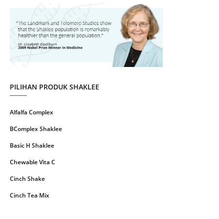
4
July 2021
22
June 2021
14
May 2021
1
April 2021
2
March 2021
5
PILIHAN PRODUK SHAKLEE
February 2021
4
Alfalfa Complex
January 2021
4
BComplex Shaklee
December 2020
13
Basic H Shaklee
November 2020
8
Chewable Vita C
October 2020
16
Cinch Shake
September 2020
9
Cinch Tea Mix
August 2020
6
Collagen Plus Powder
July 2020
8