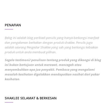
November 2022
1
October 2022
4
August 2022
2
PENAFIAN
July 2022
3
June 2022
1
Belog ini adalah blog peribadi penulis yang hanya berkongsi manfaat
May 2022
dan pengalaman berkaitan dengan produk shaklee. Penulis juga
3
adalah seorang Pengedar Shaklee yang sah yang berkongsi kebaikan
March 2022
3
produk untuk anda membuat pilihan.
February 2022
5
Segala testimoni/ penulisan tentang produk yang dikongsi di blog
ini bukan bertujuan untuk merawat, mencegah atau
January 2022
1
menyembuhkan apa jua penyakit. Pembaca yang mengalami
masalah kesihatan digalakkan mendapatkan nasihat dari pakar
December 2021
3
kesihatan
.
November 2021
1
October 2021
5
SHAKLEE SELAMAT & BERKESAN
September 2021
10
August 2021