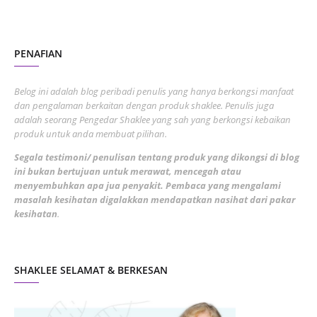
October 2022
4
August 2022
2
PENAFIAN
July 2022
3
June 2022
1
Belog ini adalah blog peribadi penulis yang hanya berkongsi manfaat
May 2022
dan pengalaman berkaitan dengan produk shaklee. Penulis juga
3
adalah seorang Pengedar Shaklee yang sah yang berkongsi kebaikan
March 2022
3
produk untuk anda membuat pilihan.
February 2022
5
Segala testimoni/ penulisan tentang produk yang dikongsi di blog
ini bukan bertujuan untuk merawat, mencegah atau
January 2022
1
menyembuhkan apa jua penyakit. Pembaca yang mengalami
masalah kesihatan digalakkan mendapatkan nasihat dari pakar
December 2021
3
kesihatan
.
November 2021
1
October 2021
5
SHAKLEE SELAMAT & BERKESAN
September 2021
10
August 2021
4