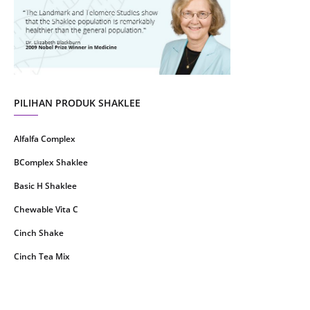
July 2021
22
June 2021
14
May 2021
1
April 2021
2
March 2021
5
PILIHAN PRODUK SHAKLEE
February 2021
4
Alfalfa Complex
January 2021
4
BComplex Shaklee
December 2020
13
Basic H Shaklee
November 2020
8
Chewable Vita C
October 2020
16
Cinch Shake
September 2020
9
Cinch Tea Mix
August 2020
6
Collagen Plus Powder
July 2020
8
CoqTrol Plus
May 2020
19