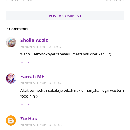
POST A COMMENT
3 Comments
Sheila Adziz
28 NOVEMBER 2015 AT 13:37
wahh... seronoknyer farewell...mesti byk citer kan.... :)
Reply
Farrah MF
28 NOVEMBER 2015 AT 15:02
Akak pun sekali-sekala je tekak nak dimanjakan dgn western
food nih :)
Reply
Zie Has
28 NOVEMBER 2015 AT 16:00