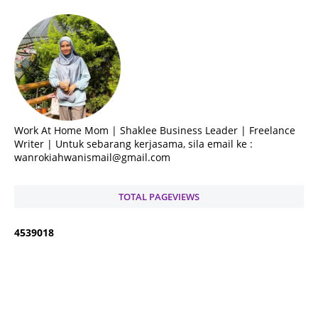
Work At Home Mom | Shaklee Business Leader | Freelance
Writer | Untuk sebarang kerjasama, sila email ke :
wanrokiahwanismail@gmail.com
TOTAL PAGEVIEWS
4
5
3
9
0
1
8