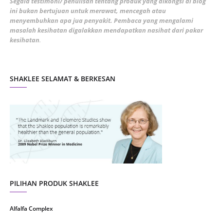
Segala testimoni/ penulisan tentang produk yang dikongsi di blog
ini bukan bertujuan untuk merawat, mencegah atau
January 2022
1
menyembuhkan apa jua penyakit. Pembaca yang mengalami
masalah kesihatan digalakkan mendapatkan nasihat dari pakar
December 2021
3
kesihatan
.
November 2021
1
October 2021
5
SHAKLEE SELAMAT & BERKESAN
September 2021
10
August 2021
4
July 2021
22
June 2021
14
May 2021
1
April 2021
2
March 2021
5
PILIHAN PRODUK SHAKLEE
February 2021
4
Alfalfa Complex
January 2021
4