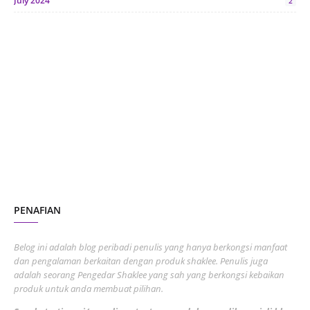
July 2024
2
June 2024
1
January 2024
5
October 2023
2
July 2023
7
June 2023
1
November 2022
1
October 2022
4
August 2022
2
PENAFIAN
July 2022
3
June 2022
1
Belog ini adalah blog peribadi penulis yang hanya berkongsi manfaat
May 2022
dan pengalaman berkaitan dengan produk shaklee. Penulis juga
3
adalah seorang Pengedar Shaklee yang sah yang berkongsi kebaikan
March 2022
3
produk untuk anda membuat pilihan.
February 2022
5