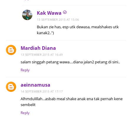
Kak Wawa
13 SEPTEMBER 2015 AT 15:06
Bukan zie has, esp utk dewasa, mealshakes utk
kanak2..")
Mardiah Diana
13 SEPTEMBER 2015 AT 16:49
salam singgah petang wawa....diana jalan2 petang di sini..
Reply
aeinnamusa
14 SEPTEMBER 2015 AT 17:17
Alhmdulillah...asbab meal shake anak ena tak pernah kene
sembelit
Reply