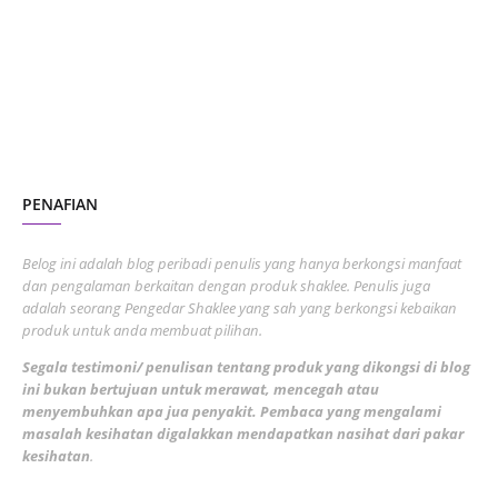
July 2023
7
June 2023
1
November 2022
1
October 2022
4
August 2022
2
PENAFIAN
July 2022
3
June 2022
1
Belog ini adalah blog peribadi penulis yang hanya berkongsi manfaat
May 2022
dan pengalaman berkaitan dengan produk shaklee. Penulis juga
3
adalah seorang Pengedar Shaklee yang sah yang berkongsi kebaikan
March 2022
3
produk untuk anda membuat pilihan.
February 2022
5
Segala testimoni/ penulisan tentang produk yang dikongsi di blog
ini bukan bertujuan untuk merawat, mencegah atau
January 2022
1
menyembuhkan apa jua penyakit. Pembaca yang mengalami
masalah kesihatan digalakkan mendapatkan nasihat dari pakar
December 2021
3
kesihatan
.
November 2021
1