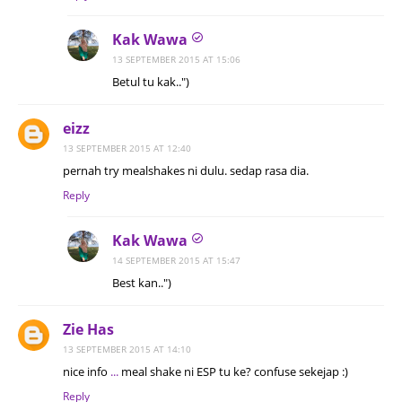
Kak Wawa
13 SEPTEMBER 2015 AT 15:06
Betul tu kak..")
eizz
13 SEPTEMBER 2015 AT 12:40
pernah try mealshakes ni dulu. sedap rasa dia.
Reply
Kak Wawa
14 SEPTEMBER 2015 AT 15:47
Best kan..")
Zie Has
13 SEPTEMBER 2015 AT 14:10
nice info
.
.
.
meal shake ni ESP tu ke? confuse sekejap :)
Reply