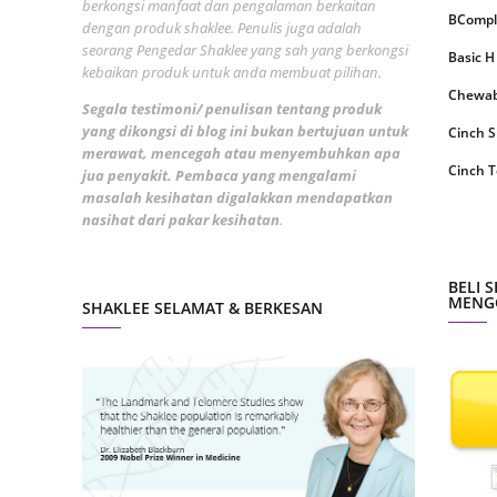
berkongsi manfaat dan pengalaman berkaitan
August
BCompl
dengan produk shaklee. Penulis juga adalah
seorang Pengedar Shaklee yang sah yang berkongsi
July 20
Basic H
kebaikan produk untuk anda membuat pilihan.
May 20
Chewabl
Segala testimoni/ penulisan tentang produk
yang dikongsi di blog ini bukan bertujuan untuk
April 2
Cinch 
merawat, mencegah atau menyembuhkan apa
March 
Cinch T
jua penyakit. Pembaca yang mengalami
masalah kesihatan digalakkan mendapatkan
Februa
Collage
nasihat dari pakar kesihatan
.
Januar
CoqTrol
Decemb
DTX Co
BELI 
MENGG
SHAKLEE SELAMAT & BERKESAN
Novemb
Detoks
Octobe
ESP Sh
Septem
Energiz
August
Fresh L
July 20
GLA Co