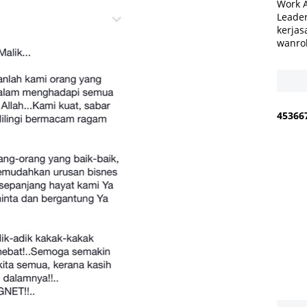
Work 
Leader
kerjas
wanro
4
5
3
6
6