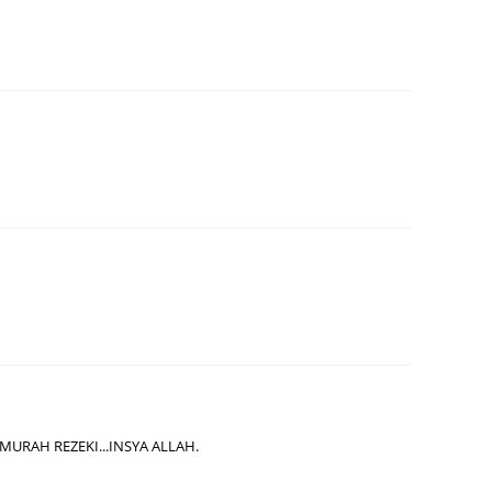
June 2
Novemb
Octobe
August
July 20
June 2
May 20
March 
Februa
Januar
Decemb
Novemb
MURAH REZEKI...INSYA ALLAH.
Octobe