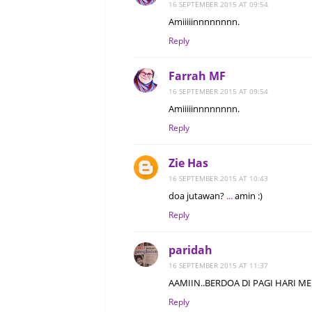
16 SEPTEMBER 2015 AT 09:54
Amiiiiinnnnnnnn.
Reply
Farrah MF
16 SEPTEMBER 2015 AT 09:54
Amiiiiinnnnnnnn.
Reply
Zie Has
16 SEPTEMBER 2015 AT 10:43
doa jutawan?
.
.
.
amin :)
Reply
paridah
16 SEPTEMBER 2015 AT 11:37
AAMIIN..BERDOA DI PAGI HARI ME
Reply