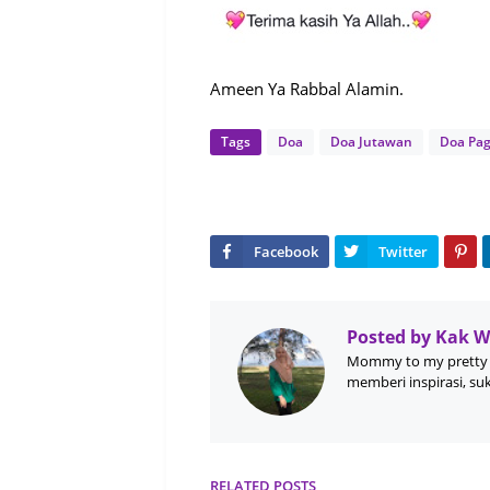
Ameen Ya Rabbal Alamin.
Tags
Doa
Doa Jutawan
Doa Pag
Posted by
Kak 
Mommy to my pretty 
memberi inspirasi, su
RELATED POSTS