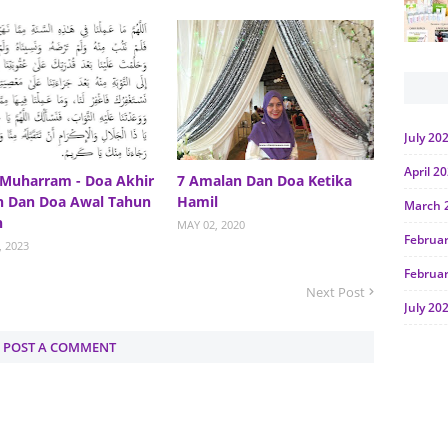
July 20
April 2
Muharram - Doa Akhir
7 Amalan Dan Doa Ketika
n Dan Doa Awal Tahun
Hamil
March 
h
MAY 02, 2020
Februa
, 2023
Februa
Next Post
July 20
June 2
POST A COMMENT
Januar
Octobe
July 20