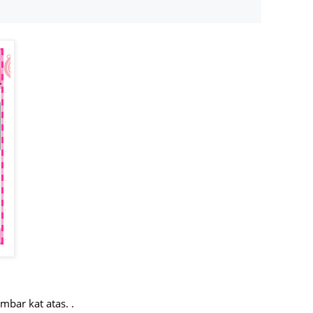
July 20
May 20
April 2
March 
Februa
Januar
Decemb
Novemb
Octobe
Septem
August
July 20
mbar kat atas. .
June 2