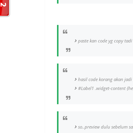
paste kan code yg copy tadi 
hasil code korang akan jad
#Label1 .widget-content {he
so..preview dulu sebelum sa