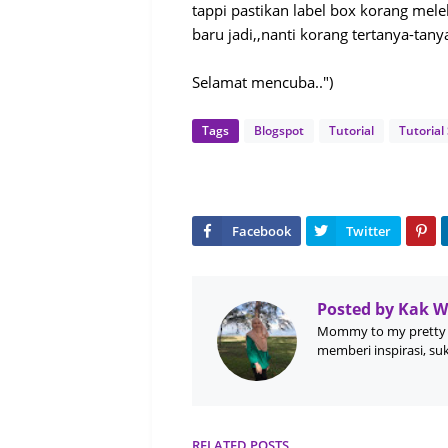
tappi pastikan label box korang meleb
baru jadi,,nanti korang tertanya-tany
Selamat mencuba..")
Tags
Blogspot
Tutorial
Tutorial
Posted by
Kak 
Mommy to my pretty 
memberi inspirasi, su
RELATED POSTS