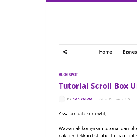
Home
Bisnes
BLOGSPOT
Tutorial Scroll Box 
BY
KAK WAWA
-
AUGUST 24, 2015
Assalamualaikum wbt,
Wawa nak kongsikan tutorial dari bl
nak pendekkan list label tu. haa, bole