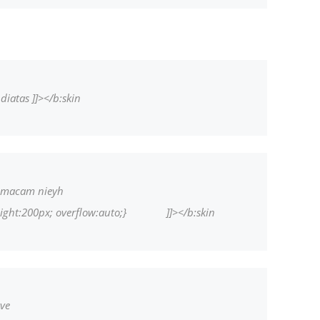
Septem
August
July 20
June 2
diatas ]]></b:skin
May 20
April 2
March 
Februa
i macam nieyh
Januar
ight:200px; overflow:
auto;}
]]></b:skin
Decemb
Novemb
Octobe
Septem
ve
August