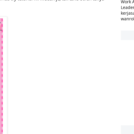
Work 
Leader
kerjas
wanro