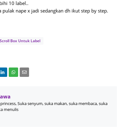
ihi 10 label..
May 20
a pulak nape x jadi sedangkan dh ikut step by step.
April 2
March 
Februa
 Scroll Box Untuk Label
Januar
Octobe
Septem
August
July 20
Wawa
princess, Suka senyum, suka makan, suka membaca, suka
June 2
ka menulis
May 20
April 2
March 