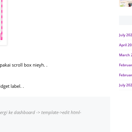
July 20
April 2
March 
pakai scroll box nieyh. .
Februa
Februa
July 20
get label. .
June 2
Januar
pergi ke dashboard -> template->edit html-
Octobe
July 20