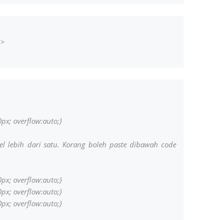
June 2
Novemb
Octobe
n>
August
July 20
June 2
May 20
px; overflow:
auto;}
March 
Februa
el lebih dari satu. Korang boleh paste dibawah code
Januar
Decemb
px; overflow:auto;}
Novemb
px; overflow:
auto;}
px; overflow:
auto;}
Octobe