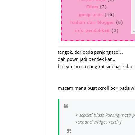
tengok,,daripada panjang tadi. .
dah pown jadi pendek kan..
boleyh jimat ruang kat sidebar kalau 
macam mana buat scroll box pada wid
seperti biasa korang mesti 
>expand widget->crtl+f