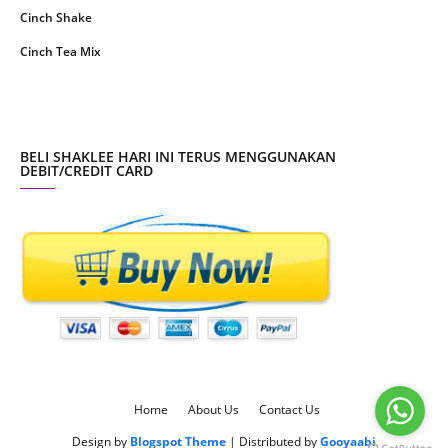
Cinch Shake
September 2020
9
Cinch Tea Mix
August 2020
6
Collagen Plus Powder
July 2020
8
CoqTrol Plus
May 2020
19
DTX Complex
BELI SHAKLEE HARI INI TERUS MENGGUNAKAN
April 2020
51
DEBIT/CREDIT CARD
Detoks Shaklee
March 2020
28
ESP Shaklee
February 2020
8
Energizing Soy Protein - ESP Shaklee
January 2020
3
Fresh Laundry Shaklee
December 2019
3
GLA Complex
November 2019
16
Garlic Complex
October 2019
12
Get Clean® Water Pitcher
September 2019
7
Home
About Us
Contact Us
Herbal Blend Multipurpose Cream
August 2019
11
Design by
Blogspot Theme
| Distributed by
Gooyaabi