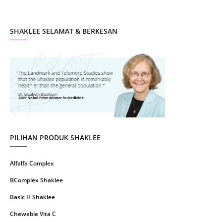
October 2021
5
SHAKLEE SELAMAT & BERKESAN
September 2021
10
August 2021
4
July 2021
22
June 2021
14
May 2021
1
April 2021
2
March 2021
5
PILIHAN PRODUK SHAKLEE
February 2021
4
Alfalfa Complex
January 2021
4
BComplex Shaklee
December 2020
13
Basic H Shaklee
November 2020
8
Chewable Vita C
October 2020
16