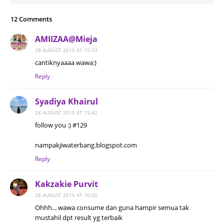
12 Comments
AMIIZAA@Mieja
28 AUGUST 2015 AT 15:33
cantiknyaaaa wawa:)
Reply
Syadiya Khairul
28 AUGUST 2015 AT 15:42
follow you :) #129
nampakjiwaterbang.blogspot.com
Reply
Kakzakie Purvit
28 AUGUST 2015 AT 16:00
Ohhh... wawa consume dan guna hampir semua tak
mustahil dpt result yg terbaik