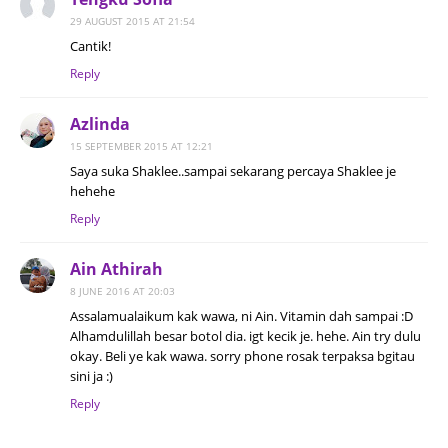
29 AUGUST 2015 AT 21:54
Cantik!
Reply
Azlinda
15 SEPTEMBER 2015 AT 12:21
Saya suka Shaklee..sampai sekarang percaya Shaklee je
hehehe
Reply
Ain Athirah
8 JUNE 2016 AT 20:03
Assalamualaikum kak wawa, ni Ain. Vitamin dah sampai :D
Alhamdulillah besar botol dia. igt kecik je. hehe. Ain try dulu
okay. Beli ye kak wawa. sorry phone rosak terpaksa bgitau
sini ja :)
Reply