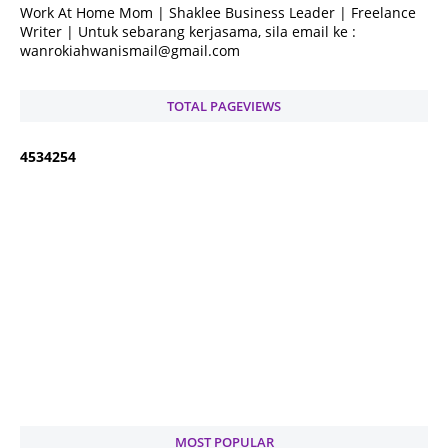
Work At Home Mom | Shaklee Business Leader | Freelance
Writer | Untuk sebarang kerjasama, sila email ke :
wanrokiahwanismail@gmail.com
TOTAL PAGEVIEWS
4
5
3
4
2
5
4
MOST POPULAR