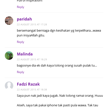
Full of inspiration!
Reply
paridah
22 AUGUST 2015 AT 17:28
bersemangat berniaga dgn kesihatan yg terpelihara...wawa
pun insyaAllah gitu.
Reply
Malinda
22 AUGUST 2015 AT 18:29
bagosnye dia ek dah kaya tolong orang susah pulak tu...
Reply
Fadzi Razak
22 AUGUST 2015 AT 18:38
Saya pun nak jadi kaya jugak. Nak tolong ramai orang. Huuu
Aiseh, saya tak pakai iphone tak pasti pula wawa. Tak tau