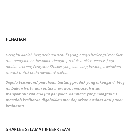
1
November 2022
1
October 2022
4
August 2022
2
PENAFIAN
July 2022
3
June 2022
1
Belog ini adalah blog peribadi penulis yang hanya berkongsi manfaat
May 2022
dan pengalaman berkaitan dengan produk shaklee. Penulis juga
3
adalah seorang Pengedar Shaklee yang sah yang berkongsi kebaikan
March 2022
3
produk untuk anda membuat pilihan.
February 2022
5
Segala testimoni/ penulisan tentang produk yang dikongsi di blog
ini bukan bertujuan untuk merawat, mencegah atau
January 2022
1
menyembuhkan apa jua penyakit. Pembaca yang mengalami
masalah kesihatan digalakkan mendapatkan nasihat dari pakar
December 2021
3
kesihatan
.
November 2021
1
October 2021
5
SHAKLEE SELAMAT & BERKESAN
September 2021
10