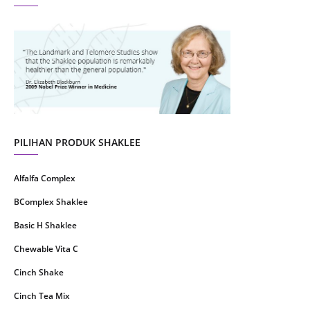
August 2021
4
July 2021
22
June 2021
14
May 2021
1
April 2021
2
March 2021
5
PILIHAN PRODUK SHAKLEE
February 2021
4
Alfalfa Complex
January 2021
4
BComplex Shaklee
December 2020
13
Basic H Shaklee
November 2020
8
Chewable Vita C
October 2020
16
Cinch Shake
September 2020
9
Cinch Tea Mix
August 2020
6