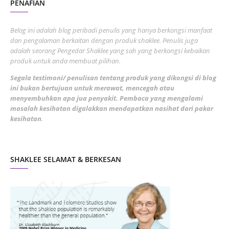
PENAFIAN
July 2022
3
June 2022
1
Belog ini adalah blog peribadi penulis yang hanya berkongsi manfaat
May 2022
dan pengalaman berkaitan dengan produk shaklee. Penulis juga
3
adalah seorang Pengedar Shaklee yang sah yang berkongsi kebaikan
March 2022
3
produk untuk anda membuat pilihan.
February 2022
5
Segala testimoni/ penulisan tentang produk yang dikongsi di blog
ini bukan bertujuan untuk merawat, mencegah atau
January 2022
1
menyembuhkan apa jua penyakit. Pembaca yang mengalami
masalah kesihatan digalakkan mendapatkan nasihat dari pakar
December 2021
3
kesihatan
.
November 2021
1
October 2021
5
SHAKLEE SELAMAT & BERKESAN
September 2021
10
August 2021
4
July 2021
22
June 2021
14