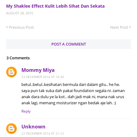
My Shaklee Effect Kulit Lebih Sihat Dan Sekata
AUGUST 28, 2015
Previous Post
Next Post
POST A COMMENT
3 Comments
Mommy Miya
23 DECEMBER 2014 AT 16:34
betul..betul..kesihatan bermula dari dalam gitu.. he he.
saya pun tak suka dah pakai foundation segala ni. zaman
anak dara dulu ye la kot.. dah jadi mak ni, mana nak urus
anak lagi, memang moisturizer ngan bedak aje lah. :)
Reply
Unknown
23 DECEMBER 2014 AT 21:12