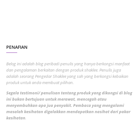
June 2023
1
November 2022
1
October 2022
4
August 2022
2
PENAFIAN
July 2022
3
June 2022
1
Belog ini adalah blog peribadi penulis yang hanya berkongsi manfaat
May 2022
dan pengalaman berkaitan dengan produk shaklee. Penulis juga
3
adalah seorang Pengedar Shaklee yang sah yang berkongsi kebaikan
March 2022
3
produk untuk anda membuat pilihan.
February 2022
5
Segala testimoni/ penulisan tentang produk yang dikongsi di blog
ini bukan bertujuan untuk merawat, mencegah atau
January 2022
1
menyembuhkan apa jua penyakit. Pembaca yang mengalami
masalah kesihatan digalakkan mendapatkan nasihat dari pakar
December 2021
3
kesihatan
.
November 2021
1
October 2021
5