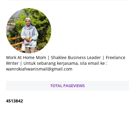
Work At Home Mom | Shaklee Business Leader | Freelance
Writer | Untuk sebarang kerjasama, sila email ke :
wanrokiahwanismail@gmail.com
TOTAL PAGEVIEWS
4
5
1
3
8
4
2