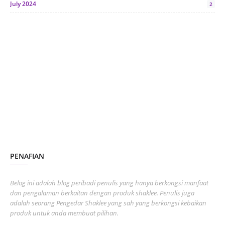
July 2024
2
June 2024
1
January 2024
5
October 2023
2
July 2023
7
June 2023
1
November 2022
1
October 2022
4
August 2022
2
PENAFIAN
July 2022
3
June 2022
1
Belog ini adalah blog peribadi penulis yang hanya berkongsi manfaat
May 2022
dan pengalaman berkaitan dengan produk shaklee. Penulis juga
3
adalah seorang Pengedar Shaklee yang sah yang berkongsi kebaikan
March 2022
3
produk untuk anda membuat pilihan.