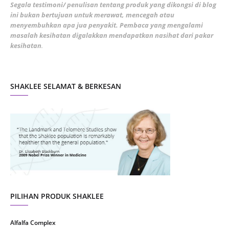
February 2022
5
Segala testimoni/ penulisan tentang produk yang dikongsi di blog
ini bukan bertujuan untuk merawat, mencegah atau
January 2022
1
menyembuhkan apa jua penyakit. Pembaca yang mengalami
masalah kesihatan digalakkan mendapatkan nasihat dari pakar
December 2021
3
kesihatan
.
November 2021
1
October 2021
5
SHAKLEE SELAMAT & BERKESAN
September 2021
10
August 2021
4
July 2021
22
June 2021
14
May 2021
1
April 2021
2
March 2021
5
PILIHAN PRODUK SHAKLEE
February 2021
4
Alfalfa Complex
January 2021
4