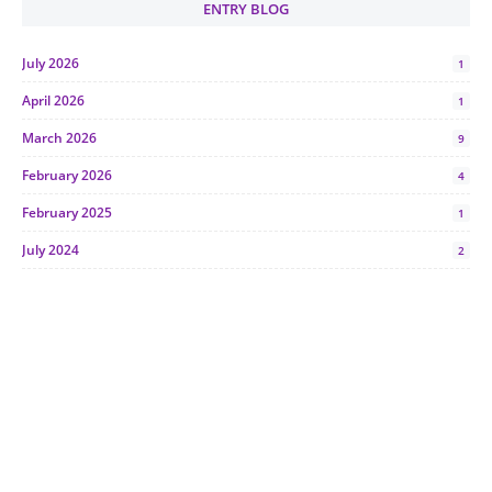
ENTRY BLOG
July 2026
1
April 2026
1
March 2026
9
February 2026
4
February 2025
1
July 2024
2
June 2024
1
January 2024
5
October 2023
2
July 2023
7
June 2023
1
November 2022
1