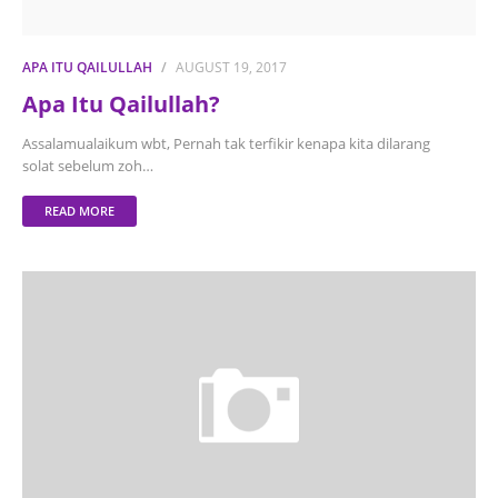
APA ITU QAILULLAH
AUGUST 19, 2017
Apa Itu Qailullah?
Assalamualaikum wbt, Pernah tak terfikir kenapa kita dilarang
solat sebelum zoh…
READ MORE