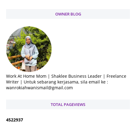
OWNER BLOG
Work At Home Mom | Shaklee Business Leader | Freelance
Writer | Untuk sebarang kerjasama, sila email ke :
wanrokiahwanismail@gmail.com
TOTAL PAGEVIEWS
4
5
2
2
9
3
7