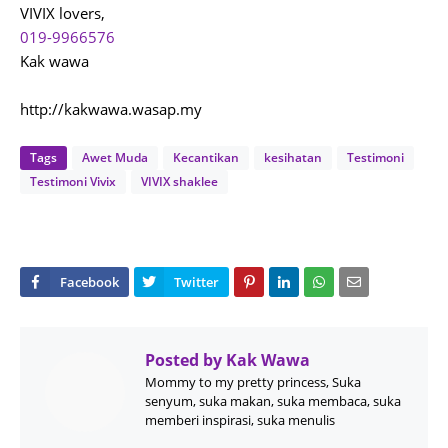
VIVIX lovers,
019-9966576
Kak wawa
http://kakwawa.wasap.my
Tags
Awet Muda
Kecantikan
kesihatan
Testimoni
Testimoni Vivix
VIVIX shaklee
Posted by
Kak Wawa
Mommy to my pretty princess, Suka
senyum, suka makan, suka membaca, suka
memberi inspirasi, suka menulis