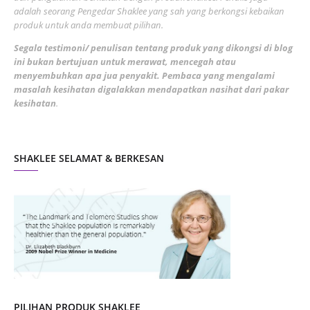
adalah seorang Pengedar Shaklee yang sah yang berkongsi kebaikan
March 2022
3
produk untuk anda membuat pilihan.
February 2022
5
Segala testimoni/ penulisan tentang produk yang dikongsi di blog
ini bukan bertujuan untuk merawat, mencegah atau
January 2022
1
menyembuhkan apa jua penyakit. Pembaca yang mengalami
masalah kesihatan digalakkan mendapatkan nasihat dari pakar
December 2021
3
kesihatan
.
November 2021
1
October 2021
5
SHAKLEE SELAMAT & BERKESAN
September 2021
10
August 2021
4
July 2021
22
June 2021
14
May 2021
1
April 2021
2
March 2021
5
PILIHAN PRODUK SHAKLEE