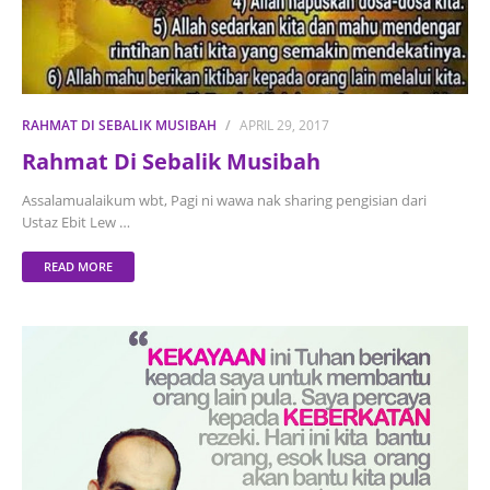
RAHMAT DI SEBALIK MUSIBAH
APRIL 29, 2017
Rahmat Di Sebalik Musibah
Assalamualaikum wbt, Pagi ni wawa nak sharing pengisian dari
Ustaz Ebit Lew …
READ MORE