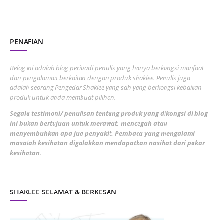
October 2022
4
August 2022
2
PENAFIAN
July 2022
3
June 2022
1
Belog ini adalah blog peribadi penulis yang hanya berkongsi manfaat
May 2022
dan pengalaman berkaitan dengan produk shaklee. Penulis juga
3
adalah seorang Pengedar Shaklee yang sah yang berkongsi kebaikan
March 2022
3
produk untuk anda membuat pilihan.
February 2022
5
Segala testimoni/ penulisan tentang produk yang dikongsi di blog
ini bukan bertujuan untuk merawat, mencegah atau
January 2022
1
menyembuhkan apa jua penyakit. Pembaca yang mengalami
masalah kesihatan digalakkan mendapatkan nasihat dari pakar
December 2021
3
kesihatan
.
November 2021
1
October 2021
5
SHAKLEE SELAMAT & BERKESAN
September 2021
10
August 2021
4