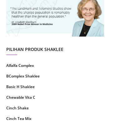
July 2021
22
June 2021
14
May 2021
1
April 2021
2
March 2021
5
PILIHAN PRODUK SHAKLEE
February 2021
4
Alfalfa Complex
January 2021
4
BComplex Shaklee
December 2020
13
Basic H Shaklee
November 2020
8
Chewable Vita C
October 2020
16
Cinch Shake
September 2020
9
Cinch Tea Mix
August 2020
6
Collagen Plus Powder
July 2020
8
CoqTrol Plus