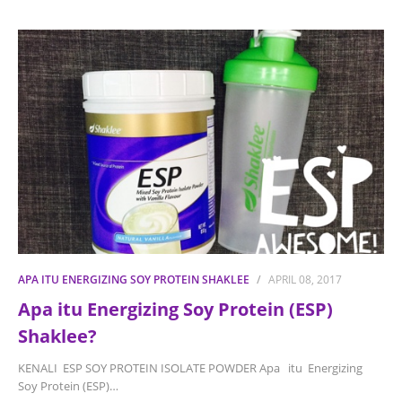
APA ITU ENERGIZING SOY PROTEIN SHAKLEE
APRIL 08, 2017
Apa itu Energizing Soy Protein (ESP)
Shaklee?
KENALI ESP SOY PROTEIN ISOLATE POWDER Apa itu Energizing
Soy Protein (ESP)…