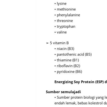
•
lysine
•
methionine
•
phenylalanine
•
threonine
•
tryptophan
•
valine
➢
5 vitamin B
•
niacin (B3)
•
pantothenic acid (B5)
•
thiamine (B1)
•
riboflavin (B2)
•
pyridoxine (B6)
Energizing Soy Protein (ESP)
d
Sumber
semulajadi
•
S
umber
protein
biologi
yang
l
endah
lemak
,
bebas
kolestrol
d