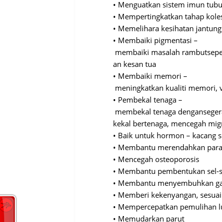
•
Menguatkan
sistem
imun
tub
•
Mempertingkatkan
tahap
kole
•
Memelihara
kesihatan
jantung
•
Membaiki
pigmentasi
–
membaiki
masalah
rambut
sepe
an
kesan
tua
•
Membaiki
memori
–
meningkatkan
kualiti
memori
,
•
Pembekal
tenaga
–
membekal
tenaga
dengan
seger
kekal
bertenaga
,
mencegah
mig
•
Baik
untuk
hormon
–
kacang
s
•
Membantu
merendahkan
par
•
Mencegah
osteoporosis
•
Membantu
pembentukan
sel-
•
Membantu
menyembuhkan
g
•
Memberi
kekenyangan
,
sesuai
•
Mempercepatkan
pemulihan
•
Memudarkan
parut