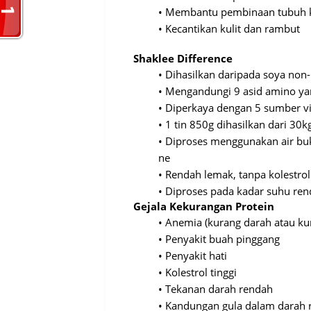
•
Membantu
pembinaan
tubuh
•
Kecantikan
kulit
dan
rambut
Shaklee Difference
•
Dihasilkan
daripada
soya non
•
Mengandungi
9
asid
amino y
•
Diperkaya
dengan
5
sumber
v
•
1 tin 850g
dihasilkan
dari
30k
•
Diproses
menggunakan
air
bu
ne
•
Rendah
lemak
,
tanpa
kolestrol
•
Diproses
pada
kadar
suhu
ren
Gejala
Kekurangan
Protein
•
Anemia
(
kurang
darah
atau
ku
•
Penyakit
buah
pinggang
•
Penyakit
hati
•
Kolestrol
tinggi
•
Tekanan
darah
rendah
•
Kandungan
gula
dalam
darah