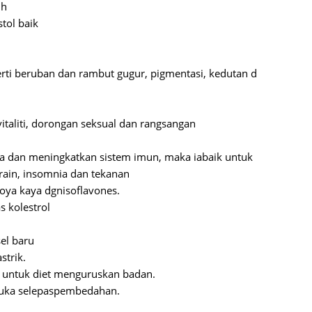
uh
June 2
stol
baik
Novemb
Octobe
rti
beruban
dan
rambut
gugur
,
pigmentasi
,
kedutan
d
August
July 20
vitaliti
,
dorongan
seksual
dan
rangsangan
June 2
May 20
a
dan
meningkatkan
sistem
imun
,
maka
ia
baik
untuk
rain
, insomnia
dan
tekanan
March 
oya kaya
dgn
isoflavones
.
Februa
as
kolestrol
Januar
sel
baru
Decemb
astrik
.
Novemb
untuk
diet
menguruskan
badan
.
luka
selepas
pembedahan
.
Octobe