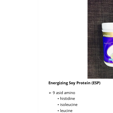
Energizing Soy Protein (ESP)
➢
9
asid
amino
•
histidine
•
isoleucine
•
leucine