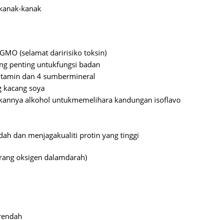
Septem
kanak-kanak
August
July 20
-GMO (
selamat
dari
risiko
toksin
)
June 2
ang
penting
untuk
fungsi
badan
May 20
itamin
dan
4
sumber
mineral
April 2
g
kacang
soya
kannya
alkohol
untuk
memelihara
kandungan
isoflavo
March 
Februa
dah
dan
menjaga
kualiti
protin
yang
tinggi
Januar
Decemb
rang
oksigen
dalam
darah
)
Novemb
Octobe
Septem
rendah
August