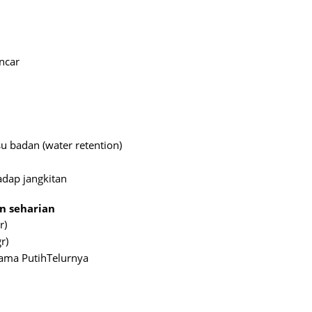
July 20
May 20
ncar
April 2
March 
Februa
Januar
su
badan
(water retention)
Decemb
adap
jangkitan
Novemb
n
seharian
Octobe
r)
Septem
r)
tama
Putih
Telurnya
August
July 20
June 2