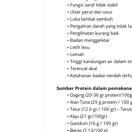
•
Fungsi
saraf
tidak
stabil
•
Ulser
perut
dan
usus
•
Luka
lambat
sembuh
•
Pengaliran
darah
yang
tidak
la
•
Penglihatan
kurang
baik
•
Badan
menggeletar
•
Letih
lesu
•
Lemah
•
Tinggi
kandungan
air
dalam
ti
•
Terencat
akal
•
Ketahanan
badan
rendah
terh
Sumber
Protei
n
dalam
pemakana
•
Daging
(20-36 gr protein/100g
•
Ikan
Tuna (29 g protein / 100 g
•
Telur
(12.6 gr / 100 gr) –
Teru
•
Keju
(21 gr/100gr)
•
Gandum
(16.g / 100 gr)
•
Beras
(7.13/100 g)