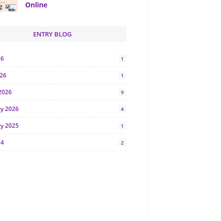
Online
ENTRY BLOG
26
1
026
1
2026
9
ry 2026
4
ry 2025
1
24
2
024
1
y 2024
5
r 2023
2
23
7