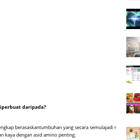
iperbuat
daripada
?
engkap
berasaskan
tumbuhan
yang
secara
semulajadi
r
an
kaya
dengan
asid
amino
penting
.