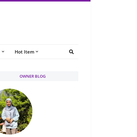
e
Hot Item
OWNER BLOG