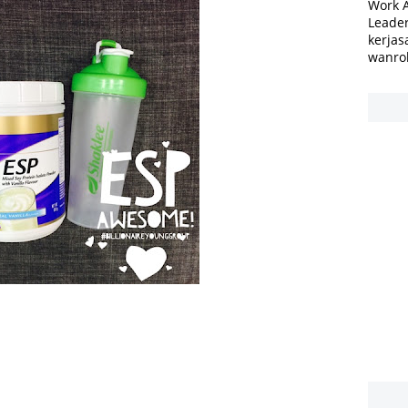
Work 
Leader
kerjas
wanro