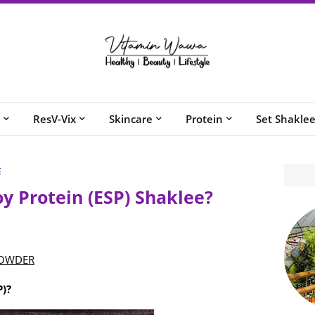
ResV-Vix
Skincare
Protein
Set Shakle
E
oy Protein (ESP) Shaklee?
POWDER
P)?