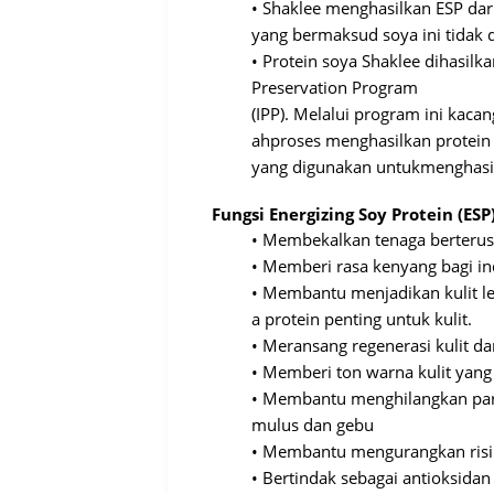
•
Shaklee
menghasilkan
ESP
dar
yang
bermaksud
soya
ini
tidak
•
Protein soya Shaklee
dihasilka
Preservation Program
(IPP).
Melalui
program
ini
kacan
ah
proses
menghasilkan
protein
yang
digunakan
untuk
menghasi
Fungsi
Energizing Soy Protein (ESP
•
Membekalkan
tenaga
berteru
•
Memberi
rasa
kenyang
bagi
in
•
Membantu
menjadikan
kulit
l
a
protein
penting
untuk
kulit
.
•
Meransang
regenerasi
kulit
da
•
Memberi
ton
warna
kulit
yan
•
Membantu
menghilangkan
pa
mulus
dan
gebu
•
Membantu
mengurangkan
ris
•
Bertindak
sebagai
antioksidan