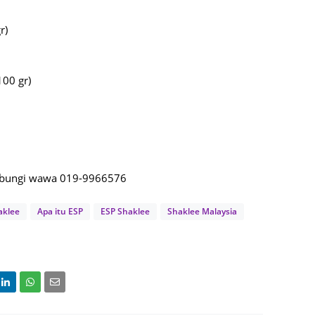
May 20
r)
April 2
March 
100 gr)
Februa
Januar
Octobe
Septem
hubungi wawa 019-9966576
August
July 20
aklee
Apa itu ESP
ESP Shaklee
Shaklee Malaysia
June 2
May 20
April 2
March 