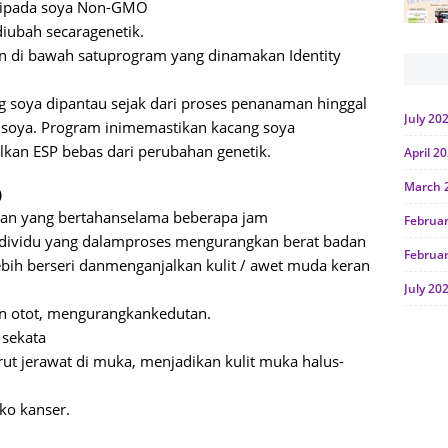
ipada
soya Non-GMO
diubah
secara
g
enetik
.
n
di
bawah
satu
program yang
dinamakan
Identity
g
soya
dipantau
sejak
dari
proses
penanaman
hinggal
July 20
 soya. Program
ini
memastikan
kacang
soya
lka
n
ESP
bebas
dari
perubahan
genetik
.
April 2
March 
)
san
yang
bertahan
selama
beberapa
jam
Februa
dividu
yang
dalam
proses
mengurangkan
berat
badan
Februa
ebih
berseri
dan
menganjalkan
kulit
/
awet
muda
keran
July 20
n
otot
,
mengurangkan
kedutan
.
June 2
g
sekata
Januar
rut
jerawat
di
muka
,
menjadikan
kulit
muka
halus-
Octobe
iko
kanser
.
July 20