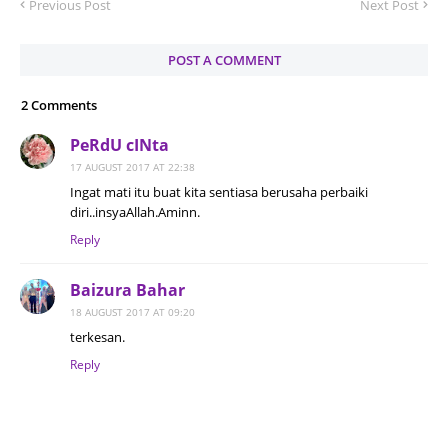
Previous Post
Next Post
POST A COMMENT
2 Comments
PeRdU cINta
17 AUGUST 2017 AT 22:38
Ingat mati itu buat kita sentiasa berusaha perbaiki
diri..insyaAllah.Aminn.
Reply
Baizura Bahar
18 AUGUST 2017 AT 09:20
terkesan.
Reply