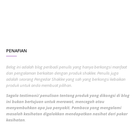
June 2023
1
November 2022
1
October 2022
4
August 2022
2
PENAFIAN
July 2022
3
June 2022
1
Belog ini adalah blog peribadi penulis yang hanya berkongsi manfaat
May 2022
dan pengalaman berkaitan dengan produk shaklee. Penulis juga
3
adalah seorang Pengedar Shaklee yang sah yang berkongsi kebaikan
March 2022
3
produk untuk anda membuat pilihan.
February 2022
5
Segala testimoni/ penulisan tentang produk yang dikongsi di blog
ini bukan bertujuan untuk merawat, mencegah atau
January 2022
1
menyembuhkan apa jua penyakit. Pembaca yang mengalami
masalah kesihatan digalakkan mendapatkan nasihat dari pakar
December 2021
3
kesihatan
.
November 2021
1
October 2021
5