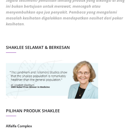
Segala testimoni/ penulisan tentang produk yang dikongsi di blog
ini bukan bertujuan untuk merawat, mencegah atau
January 2022
1
menyembuhkan apa jua penyakit. Pembaca yang mengalami
masalah kesihatan digalakkan mendapatkan nasihat dari pakar
December 2021
3
kesihatan
.
November 2021
1
October 2021
5
SHAKLEE SELAMAT & BERKESAN
September 2021
10
August 2021
4
July 2021
22
June 2021
14
May 2021
1
April 2021
2
March 2021
5
PILIHAN PRODUK SHAKLEE
February 2021
4
Alfalfa Complex
January 2021
4