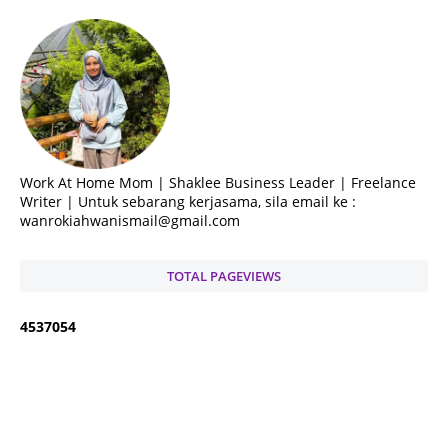
Work At Home Mom | Shaklee Business Leader | Freelance
Writer | Untuk sebarang kerjasama, sila email ke :
wanrokiahwanismail@gmail.com
TOTAL PAGEVIEWS
4
5
3
7
0
5
4