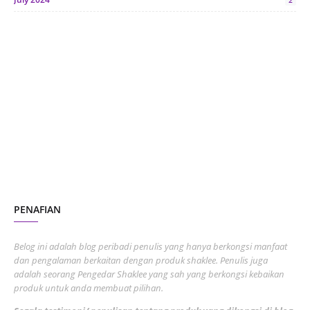
2
June 2024
1
January 2024
5
October 2023
2
July 2023
7
June 2023
1
November 2022
1
October 2022
4
August 2022
2
PENAFIAN
July 2022
3
June 2022
1
Belog ini adalah blog peribadi penulis yang hanya berkongsi manfaat
May 2022
dan pengalaman berkaitan dengan produk shaklee. Penulis juga
3
adalah seorang Pengedar Shaklee yang sah yang berkongsi kebaikan
March 2022
3
produk untuk anda membuat pilihan.
February 2022
5