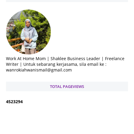
Work At Home Mom | Shaklee Business Leader | Freelance
Writer | Untuk sebarang kerjasama, sila email ke :
wanrokiahwanismail@gmail.com
TOTAL PAGEVIEWS
4
5
2
3
2
9
4