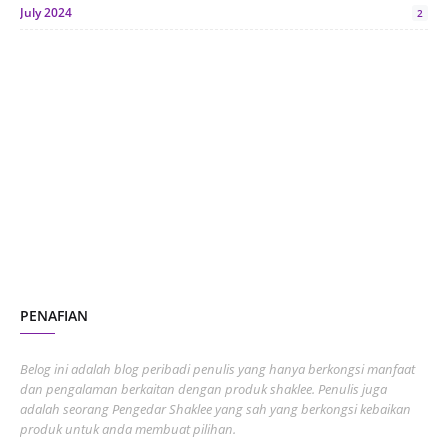
July 2024
2
June 2024
1
January 2024
5
October 2023
2
July 2023
7
June 2023
1
November 2022
1
October 2022
4
August 2022
2
PENAFIAN
July 2022
3
June 2022
1
Belog ini adalah blog peribadi penulis yang hanya berkongsi manfaat
May 2022
dan pengalaman berkaitan dengan produk shaklee. Penulis juga
3
adalah seorang Pengedar Shaklee yang sah yang berkongsi kebaikan
March 2022
3
produk untuk anda membuat pilihan.