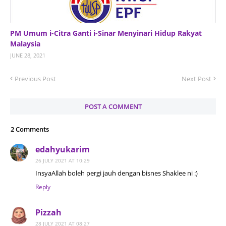
PM Umum i-Citra Ganti i-Sinar Menyinari Hidup Rakyat
Malaysia
JUNE 28, 2021
Previous Post
Next Post
POST A COMMENT
2 Comments
edahyukarim
26 JULY 2021 AT 10:29
InsyaAllah boleh pergi jauh dengan bisnes Shaklee ni :)
Reply
Pizzah
28 JULY 2021 AT 08:27