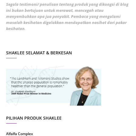
February 2022
5
Segala testimoni/ penulisan tentang produk yang dikongsi di blog
ini bukan bertujuan untuk merawat, mencegah atau
January 2022
1
menyembuhkan apa jua penyakit. Pembaca yang mengalami
masalah kesihatan digalakkan mendapatkan nasihat dari pakar
December 2021
3
kesihatan
.
November 2021
1
October 2021
5
SHAKLEE SELAMAT & BERKESAN
September 2021
10
August 2021
4
July 2021
22
June 2021
14
May 2021
1
April 2021
2
March 2021
5
PILIHAN PRODUK SHAKLEE
February 2021
4
Alfalfa Complex