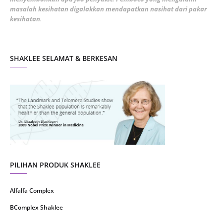
masalah kesihatan digalakkan mendapatkan nasihat dari pakar
December 2021
3
kesihatan
.
November 2021
1
October 2021
5
SHAKLEE SELAMAT & BERKESAN
September 2021
10
August 2021
4
July 2021
22
June 2021
14
May 2021
1
April 2021
2
March 2021
5
PILIHAN PRODUK SHAKLEE
February 2021
4
Alfalfa Complex
January 2021
4
BComplex Shaklee
December 2020
13