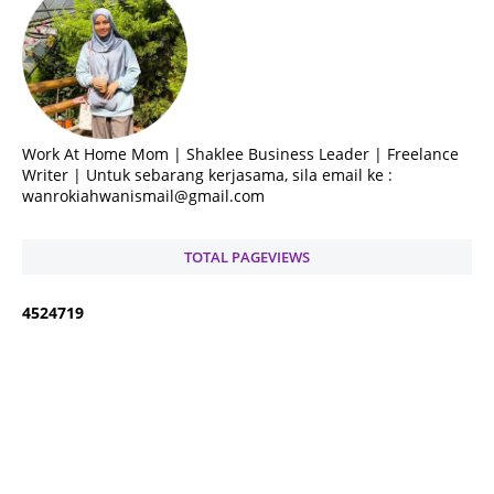
Work At Home Mom | Shaklee Business Leader | Freelance
Writer | Untuk sebarang kerjasama, sila email ke :
wanrokiahwanismail@gmail.com
TOTAL PAGEVIEWS
4
5
2
4
7
1
9