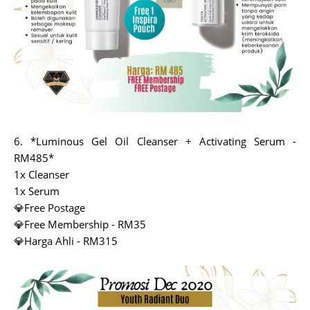
6. *Luminous Gel Oil Cleanser + Activating Serum -
RM485*
1x Cleanser
1x Serum
💎Free Postage
💎Free Membership - RM35
💎Harga Ahli - RM315