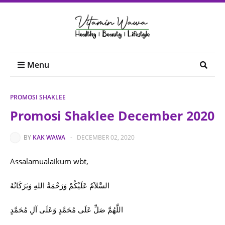
Menu
PROMOSI SHAKLEE
Promosi Shaklee December 2020
BY
KAK WAWA
-
DECEMBER 02, 2020
Assalamualaikum wbt,
السَّلاَمُ عَلَيْكُمْ وَرَحْمَةُ اللهِ وَبَرَكَاتُهُ
اللَّهُمَّ صَلِّ عَلَى مُحَمَّدٍ وَعَلَى آلِ مُحَمَّدٍ