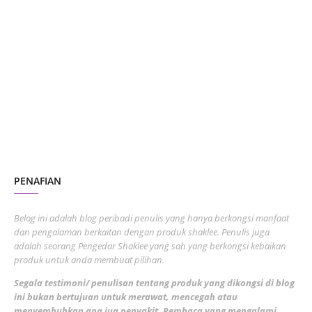
January 2024
5
October 2023
2
July 2023
7
June 2023
1
November 2022
1
October 2022
4
August 2022
2
PENAFIAN
July 2022
3
June 2022
1
Belog ini adalah blog peribadi penulis yang hanya berkongsi manfaat
May 2022
dan pengalaman berkaitan dengan produk shaklee. Penulis juga
3
adalah seorang Pengedar Shaklee yang sah yang berkongsi kebaikan
March 2022
3
produk untuk anda membuat pilihan.
February 2022
5
Segala testimoni/ penulisan tentang produk yang dikongsi di blog
ini bukan bertujuan untuk merawat, mencegah atau
January 2022
1
menyembuhkan apa jua penyakit. Pembaca yang mengalami