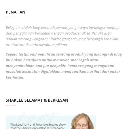
August 2022
2
PENAFIAN
July 2022
3
June 2022
1
Belog ini adalah blog peribadi penulis yang hanya berkongsi manfaat
May 2022
dan pengalaman berkaitan dengan produk shaklee. Penulis juga
3
adalah seorang Pengedar Shaklee yang sah yang berkongsi kebaikan
March 2022
3
produk untuk anda membuat pilihan.
February 2022
5
Segala testimoni/ penulisan tentang produk yang dikongsi di blog
ini bukan bertujuan untuk merawat, mencegah atau
January 2022
1
menyembuhkan apa jua penyakit. Pembaca yang mengalami
masalah kesihatan digalakkan mendapatkan nasihat dari pakar
December 2021
3
kesihatan
.
November 2021
1
October 2021
5
SHAKLEE SELAMAT & BERKESAN
September 2021
10
August 2021
4
July 2021
22