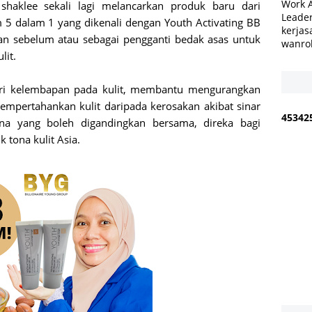
Work 
haklee sekali lagi melancarkan produk baru dari
Leader
m 5 dalam 1 yang dikenali dengan Youth Activating BB
kerjas
an sebelum atau sebagai pengganti bedak asas untuk
wanro
lit.
eri kelembapan pada kulit, membantu mengurangkan
mempertahankan kulit daripada kerosakan akibat sinar
4
5
3
4
2
a yang boleh digandingkan bersama, direka bagi
tona kulit Asia.