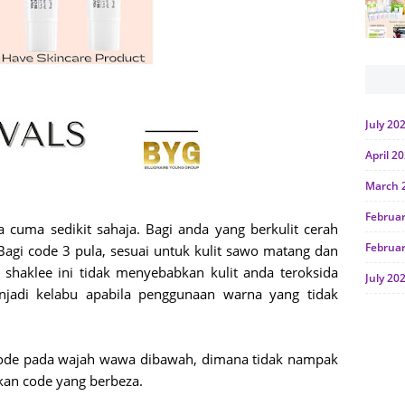
July 20
April 2
March 
Februa
a cuma sedikit sahaja. Bagi anda yang berkulit cerah
Februa
agi code 3 pula, sesuai untuk kulit sawo matang dan
shaklee ini tidak menyebabkan kulit anda teroksida
July 20
njadi kelabu apabila penggunaan warna yang tidak
June 2
Januar
code pada wajah wawa dibawah, dimana tidak nampak
Octobe
an code yang berbeza.
July 20