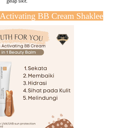
gelap sikit.
Septem
Activating BB Cream Shaklee
August
July 20
June 2
May 20
April 2
March 
Februa
Januar
Decemb
Novemb
Octobe
Septem