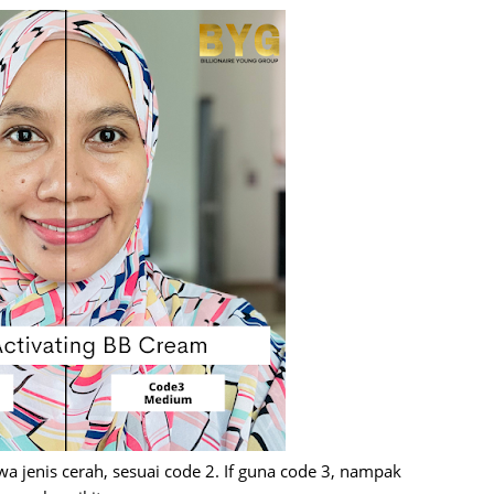
June 2
Novemb
Octobe
August
July 20
June 2
May 20
March 
Februa
Januar
Decemb
Novemb
a jenis cerah, sesuai code 2. If guna code 3, nampak
Octobe