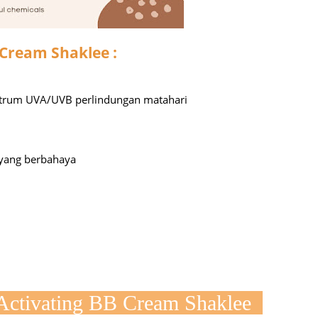
August
July 20
Cream Shaklee :
May 20
April 2
trum UVA/UVB perlindungan matahari
March 
Februa
Januar
 yang berbahaya
Decemb
Novemb
Octobe
Septem
August
Activating BB Cream Shaklee
July 20