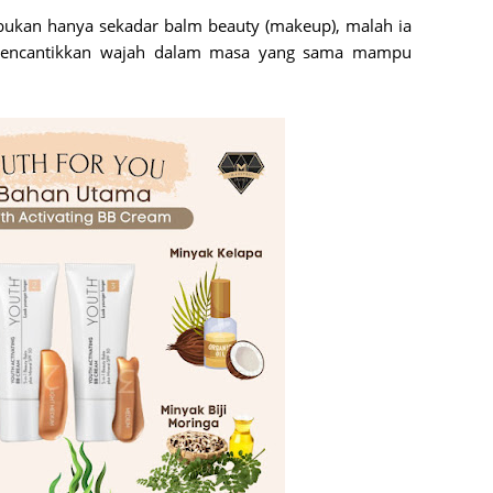
June 2
bukan hanya sekadar balm beauty (makeup), malah ia
mencantikkan wajah dalam masa yang sama mampu
May 20
April 2
March 
Februa
Januar
Octobe
Septem
August
July 20
June 2
May 20
April 2