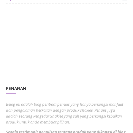
June 2024
1
January 2024
5
October 2023
2
July 2023
7
June 2023
1
November 2022
1
October 2022
4
August 2022
2
PENAFIAN
July 2022
3
June 2022
1
Belog ini adalah blog peribadi penulis yang hanya berkongsi manfaat
May 2022
dan pengalaman berkaitan dengan produk shaklee. Penulis juga
3
adalah seorang Pengedar Shaklee yang sah yang berkongsi kebaikan
March 2022
3
produk untuk anda membuat pilihan.
February 2022
5
Segala testimoni/ penulisan tentang produk yang dikongsi di blog