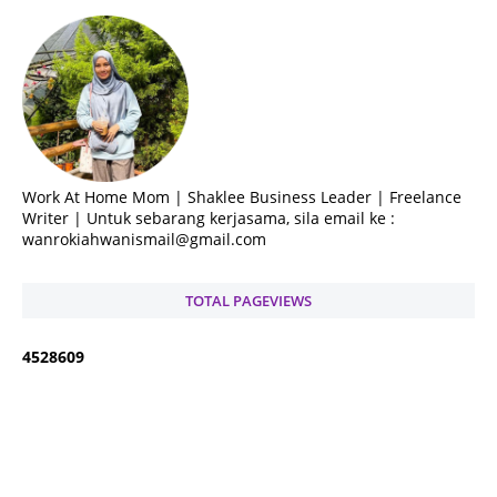
Work At Home Mom | Shaklee Business Leader | Freelance
Writer | Untuk sebarang kerjasama, sila email ke :
wanrokiahwanismail@gmail.com
TOTAL PAGEVIEWS
4
5
2
8
6
0
9