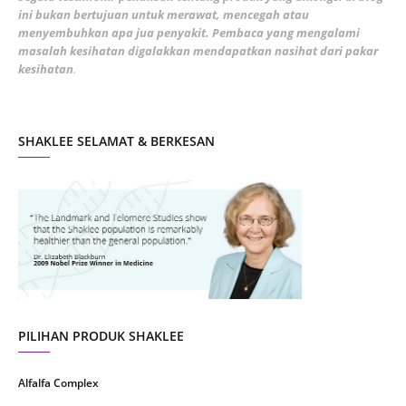
ini bukan bertujuan untuk merawat, mencegah atau
January 2022
1
menyembuhkan apa jua penyakit. Pembaca yang mengalami
masalah kesihatan digalakkan mendapatkan nasihat dari pakar
December 2021
3
kesihatan
.
November 2021
1
October 2021
5
SHAKLEE SELAMAT & BERKESAN
September 2021
10
August 2021
4
July 2021
22
June 2021
14
May 2021
1
April 2021
2
March 2021
5
PILIHAN PRODUK SHAKLEE
February 2021
4
Alfalfa Complex
January 2021
4