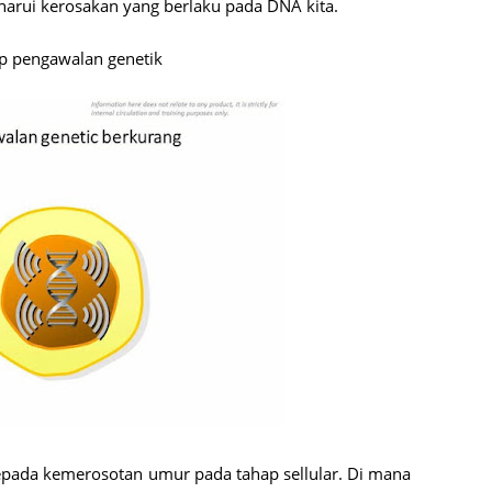
ui kerosakan yang berlaku pada DNA kita.
Septem
August
ap pengawalan genetik
July 20
June 2
May 20
April 2
March 
Februa
Januar
Decemb
Novemb
Octobe
Septem
ada kemerosotan umur pada tahap sellular. Di mana