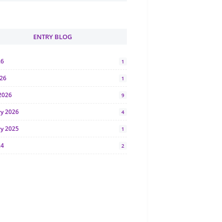
ENTRY BLOG
26
1
026
1
2026
9
ry 2026
4
ry 2025
1
24
2
024
1
y 2024
5
r 2023
2
23
7