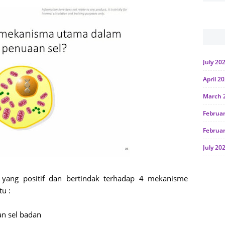
July 20
April 2
March 
Februa
Februa
July 20
June 2
 yang positif dan bertindak terhadap 4 mekanisme
Januar
tu :
Octobe
n sel badan
July 20