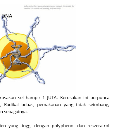
June 2
Novemb
Octobe
August
July 20
June 2
May 20
March 
Februa
Januar
rosakan sel hampir 1 JUTA. Kerosakan ini berpunca
ya, Radikal bebas, pemakanan yang tidak seimbang,
Decemb
dan sebagainya.
Novemb
Octobe
ien yang tinggi dengan polyphenol dan resveratrol