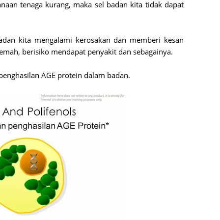
janaan tenaga kurang, maka sel badan kita tidak dapat
May 20
April 2
 badan kita mengalami kerosakan dan memberi kesan
March 
 lemah, berisiko mendapat penyakit dan sebagainya.
Februa
enghasilan AGE protein dalam badan.
Januar
Octobe
Septem
August
July 20
June 2
May 20
April 2
March 