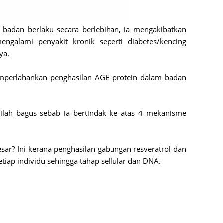
Februa
 badan berlaku secara berlebihan, ia mengakibatkan
Januar
ngalami penyakit kronik seperti diabetes/kencing
Decemb
ya.
Novemb
emperlahankan penghasilan AGE protein dalam badan
Octobe
Septem
ilah bagus sebab ia bertindak ke atas 4 mekanisme
August
July 20
esar? Ini kerana penghasilan gabungan resveratrol dan
June 2
iap individu sehingga tahap sellular dan DNA.
May 20
April 2
March 
Februa