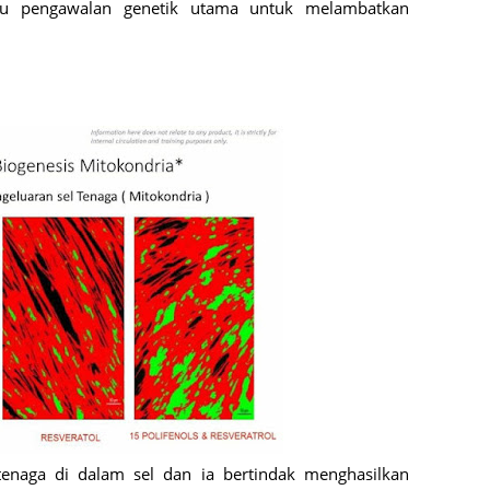
August
tu pengawalan genetik utama untuk melambatkan
July 20
May 20
April 2
March 
Februa
Januar
Decemb
Novemb
Octobe
Septem
August
July 20
enaga di dalam sel dan ia bertindak menghasilkan
June 2