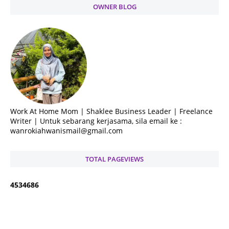
OWNER BLOG
Work At Home Mom | Shaklee Business Leader | Freelance
Writer | Untuk sebarang kerjasama, sila email ke :
wanrokiahwanismail@gmail.com
TOTAL PAGEVIEWS
4
5
3
4
6
8
6