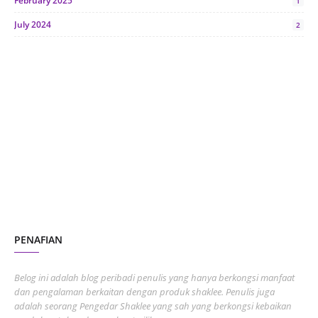
February 2025
1
July 2024
2
June 2024
1
January 2024
5
October 2023
2
July 2023
7
June 2023
1
November 2022
1
October 2022
4
August 2022
2
PENAFIAN
July 2022
3
June 2022
1
Belog ini adalah blog peribadi penulis yang hanya berkongsi manfaat
May 2022
dan pengalaman berkaitan dengan produk shaklee. Penulis juga
3
adalah seorang Pengedar Shaklee yang sah yang berkongsi kebaikan
March 2022
3