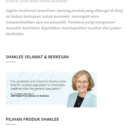
produk untuk anda membuat pilihan.
February 2022
5
Segala testimoni/ penulisan tentang produk yang dikongsi di blog
ini bukan bertujuan untuk merawat, mencegah atau
January 2022
1
menyembuhkan apa jua penyakit. Pembaca yang mengalami
masalah kesihatan digalakkan mendapatkan nasihat dari pakar
December 2021
3
kesihatan
.
November 2021
1
October 2021
5
SHAKLEE SELAMAT & BERKESAN
September 2021
10
August 2021
4
July 2021
22
June 2021
14
May 2021
1
April 2021
2
March 2021
5
PILIHAN PRODUK SHAKLEE
February 2021
4