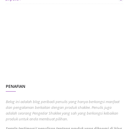
June 2024
1
January 2024
5
October 2023
2
July 2023
7
June 2023
1
November 2022
1
October 2022
4
August 2022
2
PENAFIAN
July 2022
3
June 2022
1
Belog ini adalah blog peribadi penulis yang hanya berkongsi manfaat
May 2022
dan pengalaman berkaitan dengan produk shaklee. Penulis juga
3
adalah seorang Pengedar Shaklee yang sah yang berkongsi kebaikan
March 2022
3
produk untuk anda membuat pilihan.
February 2022
5
Segala testimoni/ penulisan tentang produk yang dikongsi di blog