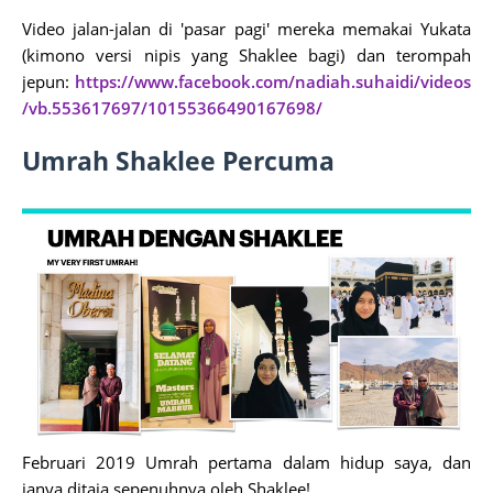
Video jalan-jalan di 'pasar pagi' mereka memakai Yukata
(kimono versi nipis yang Shaklee bagi) dan terompah
jepun:
https://www.facebook.com/nadiah.suhaidi/videos
/vb.553617697/10155366490167698/
Umrah Shaklee Percuma
Februari 2019 Umrah pertama dalam hidup saya, dan
ianya ditaja sepenuhnya oleh Shaklee!