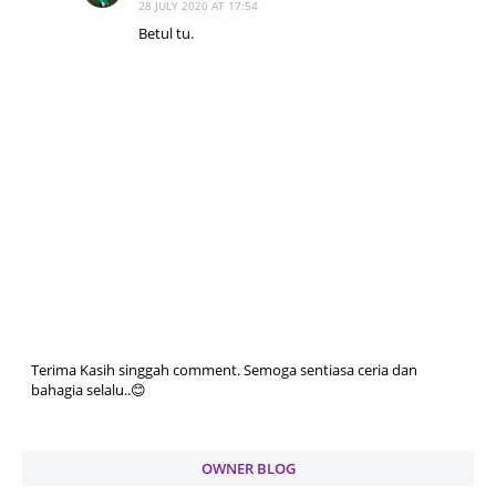
28 JULY 2020 AT 17:54
Betul tu.
Terima Kasih singgah comment. Semoga sentiasa ceria dan
bahagia selalu..😊
OWNER BLOG