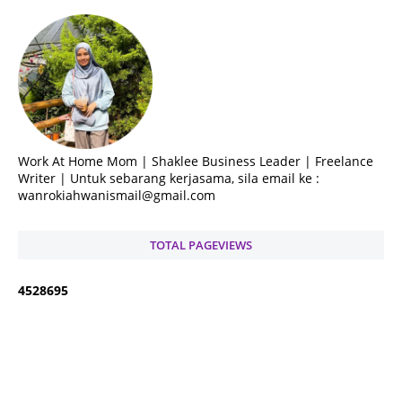
Work At Home Mom | Shaklee Business Leader | Freelance
Writer | Untuk sebarang kerjasama, sila email ke :
wanrokiahwanismail@gmail.com
TOTAL PAGEVIEWS
4
5
2
8
6
9
5