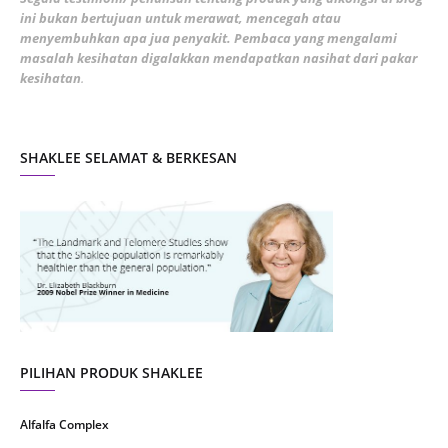
ini bukan bertujuan untuk merawat, mencegah atau
January 2022
1
menyembuhkan apa jua penyakit. Pembaca yang mengalami
masalah kesihatan digalakkan mendapatkan nasihat dari pakar
December 2021
3
kesihatan
.
November 2021
1
October 2021
5
SHAKLEE SELAMAT & BERKESAN
September 2021
10
August 2021
4
July 2021
22
June 2021
14
May 2021
1
April 2021
2
March 2021
5
PILIHAN PRODUK SHAKLEE
February 2021
4
Alfalfa Complex
January 2021
4