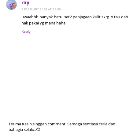
ray
8 FEBRUARY 2018 AT 15:09
uwaahhh banyak betul set2 penjagaan kulit skrg. x tau dah
nak pakai yg mana haha
Reply
Terima Kasih singgah comment. Semoga sentiasa ceria dan
bahagia selalu..😊