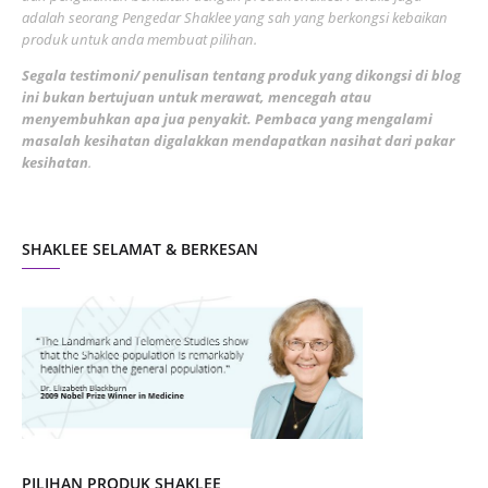
adalah seorang Pengedar Shaklee yang sah yang berkongsi kebaikan
March 2022
3
produk untuk anda membuat pilihan.
February 2022
5
Segala testimoni/ penulisan tentang produk yang dikongsi di blog
ini bukan bertujuan untuk merawat, mencegah atau
January 2022
1
menyembuhkan apa jua penyakit. Pembaca yang mengalami
masalah kesihatan digalakkan mendapatkan nasihat dari pakar
December 2021
3
kesihatan
.
November 2021
1
October 2021
5
SHAKLEE SELAMAT & BERKESAN
September 2021
10
August 2021
4
July 2021
22
June 2021
14
May 2021
1
April 2021
2
March 2021
5
PILIHAN PRODUK SHAKLEE