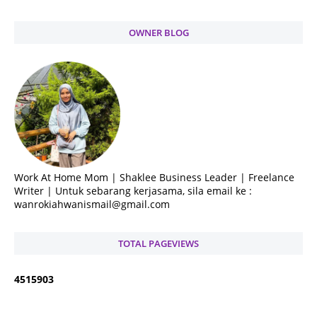
OWNER BLOG
Work At Home Mom | Shaklee Business Leader | Freelance
Writer | Untuk sebarang kerjasama, sila email ke :
wanrokiahwanismail@gmail.com
TOTAL PAGEVIEWS
4
5
1
5
9
0
3