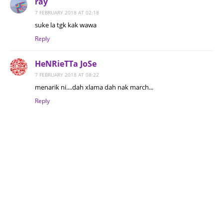
ray
7 FEBRUARY 2018 AT 02:18
suke la tgk kak wawa
Reply
HeNRieTTa JoSe
7 FEBRUARY 2018 AT 08:22
menarik ni....dah xlama dah nak march...
Reply