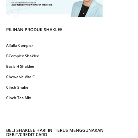
May 2021
1
April 2021
2
March 2021
5
PILIHAN PRODUK SHAKLEE
February 2021
4
Alfalfa Complex
January 2021
4
BComplex Shaklee
December 2020
13
Basic H Shaklee
November 2020
8
Chewable Vita C
October 2020
16
Cinch Shake
September 2020
9
Cinch Tea Mix
August 2020
6
Collagen Plus Powder
July 2020
8
CoqTrol Plus
May 2020
19
DTX Complex
BELI SHAKLEE HARI INI TERUS MENGGUNAKAN
April 2020
51
DEBIT/CREDIT CARD