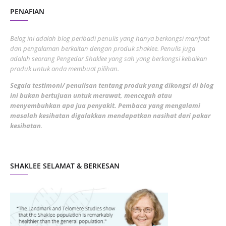
PENAFIAN
July 2022
3
June 2022
1
Belog ini adalah blog peribadi penulis yang hanya berkongsi manfaat
May 2022
dan pengalaman berkaitan dengan produk shaklee. Penulis juga
3
adalah seorang Pengedar Shaklee yang sah yang berkongsi kebaikan
March 2022
3
produk untuk anda membuat pilihan.
February 2022
5
Segala testimoni/ penulisan tentang produk yang dikongsi di blog
ini bukan bertujuan untuk merawat, mencegah atau
January 2022
1
menyembuhkan apa jua penyakit. Pembaca yang mengalami
masalah kesihatan digalakkan mendapatkan nasihat dari pakar
December 2021
3
kesihatan
.
November 2021
1
October 2021
5
SHAKLEE SELAMAT & BERKESAN
September 2021
10
August 2021
4
July 2021
22
June 2021
14