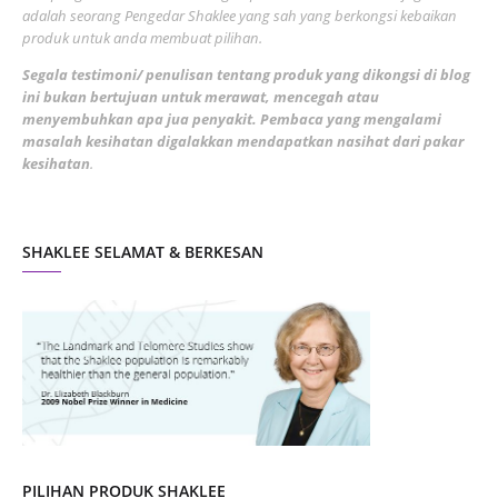
adalah seorang Pengedar Shaklee yang sah yang berkongsi kebaikan
March 2022
3
produk untuk anda membuat pilihan.
February 2022
5
Segala testimoni/ penulisan tentang produk yang dikongsi di blog
ini bukan bertujuan untuk merawat, mencegah atau
January 2022
1
menyembuhkan apa jua penyakit. Pembaca yang mengalami
masalah kesihatan digalakkan mendapatkan nasihat dari pakar
December 2021
3
kesihatan
.
November 2021
1
October 2021
5
SHAKLEE SELAMAT & BERKESAN
September 2021
10
August 2021
4
July 2021
22
June 2021
14
May 2021
1
April 2021
2
March 2021
5
PILIHAN PRODUK SHAKLEE