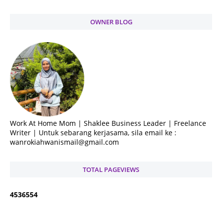
OWNER BLOG
Work At Home Mom | Shaklee Business Leader | Freelance
Writer | Untuk sebarang kerjasama, sila email ke :
wanrokiahwanismail@gmail.com
TOTAL PAGEVIEWS
4
5
3
6
5
5
4