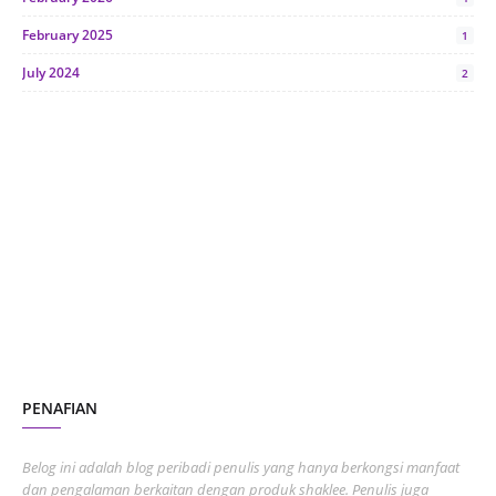
February 2025
1
July 2024
2
June 2024
1
January 2024
5
October 2023
2
July 2023
7
June 2023
1
November 2022
1
October 2022
4
August 2022
2
PENAFIAN
July 2022
3
June 2022
1
Belog ini adalah blog peribadi penulis yang hanya berkongsi manfaat
May 2022
dan pengalaman berkaitan dengan produk shaklee. Penulis juga
3