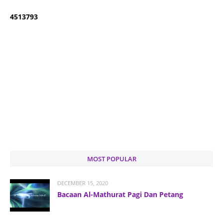
4
5
1
3
7
9
3
MOST POPULAR
DECEMBER 15, 2020
Bacaan Al-Mathurat Pagi Dan Petang