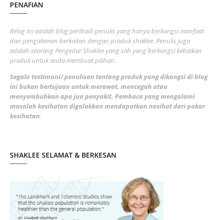
PENAFIAN
July 2022
3
June 2022
1
Belog ini adalah blog peribadi penulis yang hanya berkongsi manfaat
May 2022
dan pengalaman berkaitan dengan produk shaklee. Penulis juga
3
adalah seorang Pengedar Shaklee yang sah yang berkongsi kebaikan
March 2022
3
produk untuk anda membuat pilihan.
February 2022
5
Segala testimoni/ penulisan tentang produk yang dikongsi di blog
ini bukan bertujuan untuk merawat, mencegah atau
January 2022
1
menyembuhkan apa jua penyakit. Pembaca yang mengalami
masalah kesihatan digalakkan mendapatkan nasihat dari pakar
December 2021
3
kesihatan
.
November 2021
1
October 2021
5
SHAKLEE SELAMAT & BERKESAN
September 2021
10
August 2021
4
July 2021
22
June 2021
14