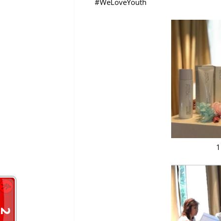
#WeLoveYouth
1