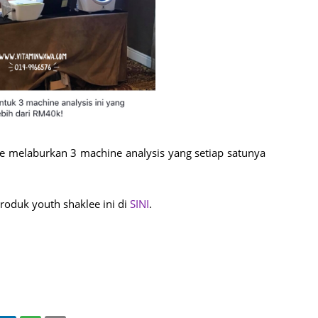
Septem
August
July 20
June 2
May 20
April 2
March 
 melaburkan 3 machine analysis yang setiap satunya
Februa
Januar
roduk youth shaklee ini di
SINI
.
Decemb
Novemb
Octobe
Septem
August