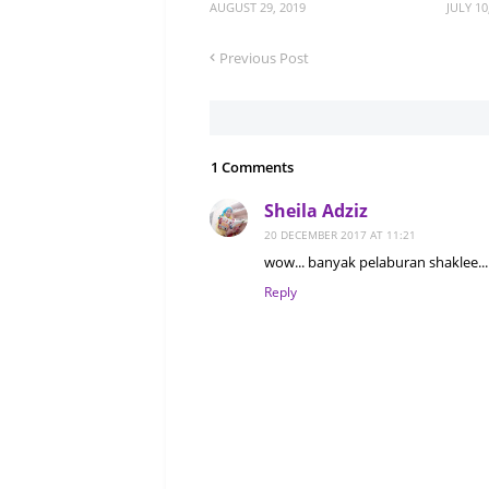
AUGUST 29, 2019
JULY 10
Previous Post
1 Comments
Sheila Adziz
20 DECEMBER 2017 AT 11:21
wow... banyak pelaburan shaklee...
Reply