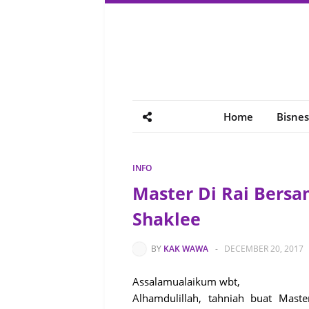
Home
Bisnes
INFO
Master Di Rai Bers
Shaklee
BY
KAK WAWA
-
DECEMBER 20, 2017
Assalamualaikum wbt,
Alhamdulillah, tahniah buat Mast