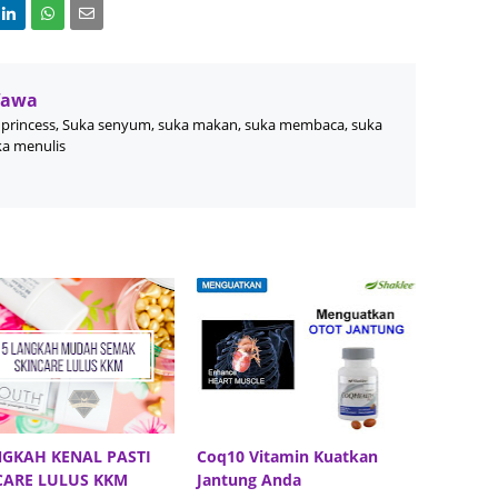
July 20
May 20
Wawa
April 2
princess, Suka senyum, suka makan, suka membaca, suka
ka menulis
March 
Februa
Januar
Decemb
Novemb
Octobe
Septem
August
July 20
NGKAH KENAL PASTI
Coq10 Vitamin Kuatkan
CARE LULUS KKM
Jantung Anda
June 2