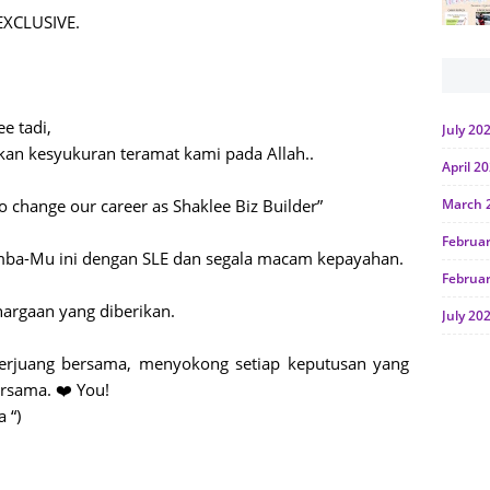
EXCLUSIVE.
e tadi,
July 20
kan kesyukuran teramat kami pada Allah..
April 2
o change our career as Shaklee Biz Builder”
March 
Februa
amba-Mu ini dengan SLE dan segala macam kepayahan.
Februa
hargaan yang diberikan.
July 20
June 2
berjuang bersama, menyokong setiap keputusan yang
rsama. ❤️ You!
Januar
a “)
Octobe
July 20