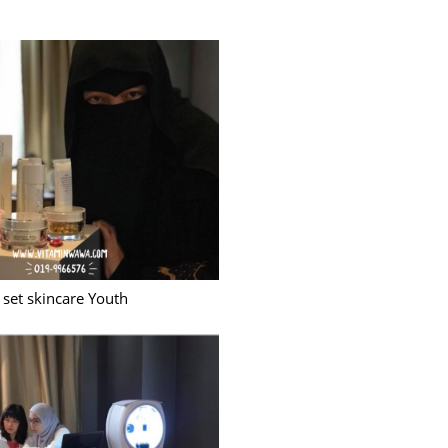
June 2
Novemb
Octobe
August
July 20
June 2
May 20
March 
Februa
 set skincare Youth
Januar
Decemb
Novemb
Octobe