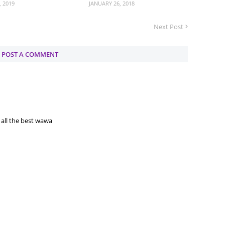
, 2019
JANUARY 26, 2018
May 20
Next Post
April 2
March 
POST A COMMENT
Februa
Januar
Octobe
Septem
 all the best wawa
August
July 20
June 2
May 20
April 2
March 