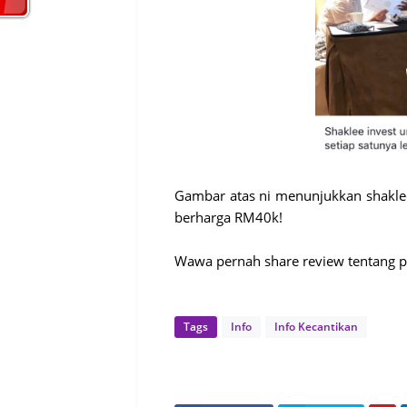
Gambar atas ni menunjukkan shaklee
berharga RM40k!
Wawa pernah share review tentang p
Tags
Info
Info Kecantikan