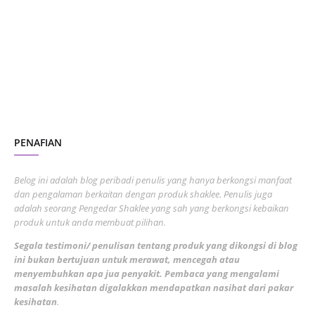
October 2023
2
July 2023
7
June 2023
1
November 2022
1
October 2022
4
August 2022
2
PENAFIAN
July 2022
3
June 2022
1
Belog ini adalah blog peribadi penulis yang hanya berkongsi manfaat
May 2022
dan pengalaman berkaitan dengan produk shaklee. Penulis juga
3
adalah seorang Pengedar Shaklee yang sah yang berkongsi kebaikan
March 2022
3
produk untuk anda membuat pilihan.
February 2022
5
Segala testimoni/ penulisan tentang produk yang dikongsi di blog
ini bukan bertujuan untuk merawat, mencegah atau
January 2022
1
menyembuhkan apa jua penyakit. Pembaca yang mengalami
masalah kesihatan digalakkan mendapatkan nasihat dari pakar
December 2021
3
kesihatan
.
November 2021
1