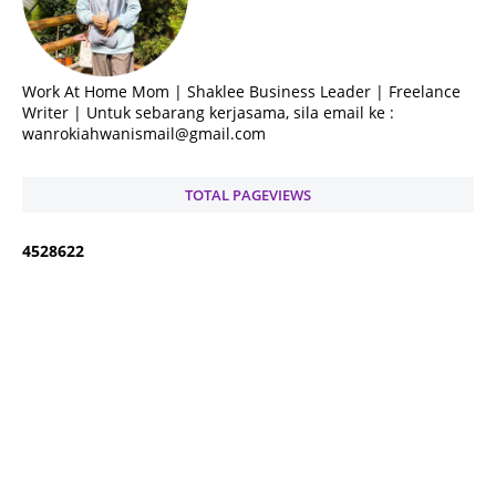
Work At Home Mom | Shaklee Business Leader | Freelance
Writer | Untuk sebarang kerjasama, sila email ke :
wanrokiahwanismail@gmail.com
TOTAL PAGEVIEWS
4
5
2
8
6
2
2