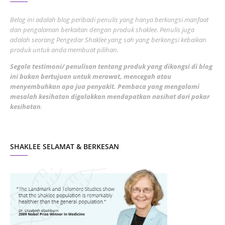
June 2022
1
Belog ini adalah blog peribadi penulis yang hanya berkongsi manfaat
May 2022
dan pengalaman berkaitan dengan produk shaklee. Penulis juga
3
adalah seorang Pengedar Shaklee yang sah yang berkongsi kebaikan
March 2022
3
produk untuk anda membuat pilihan.
February 2022
5
Segala testimoni/ penulisan tentang produk yang dikongsi di blog
ini bukan bertujuan untuk merawat, mencegah atau
January 2022
1
menyembuhkan apa jua penyakit. Pembaca yang mengalami
masalah kesihatan digalakkan mendapatkan nasihat dari pakar
December 2021
3
kesihatan
.
November 2021
1
October 2021
5
SHAKLEE SELAMAT & BERKESAN
September 2021
10
August 2021
4
July 2021
22
June 2021
14
May 2021
1