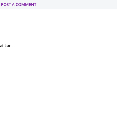
POST A COMMENT
June 2
Novemb
Octobe
August
t kan...
July 20
June 2
May 20
March 
Februa
Januar
Decemb
Novemb
Octobe