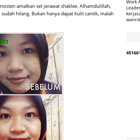
Work 
onsisten amalkan set jerawat shaklee. Alhamdulillah,
Leader
i sudah hilang. Bukan hanya dapat kulit cantik, malah
kerjas
wanro
4
5
1
6
6