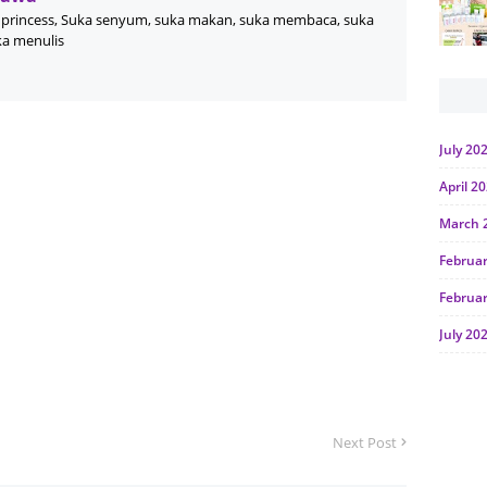
princess, Suka senyum, suka makan, suka membaca, suka
ka menulis
July 20
April 2
March 
Februa
Februa
July 20
June 2
Januar
Next Post
Octobe
July 20