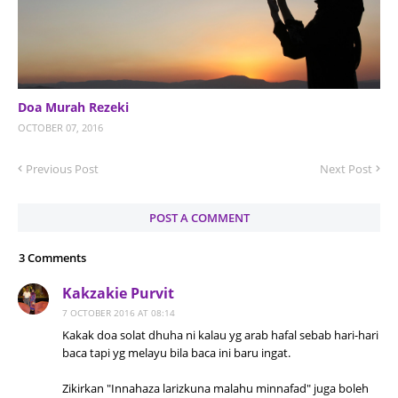
Doa Murah Rezeki
OCTOBER 07, 2016
Previous Post
Next Post
POST A COMMENT
3 Comments
Kakzakie Purvit
7 OCTOBER 2016 AT 08:14
Kakak doa solat dhuha ni kalau yg arab hafal sebab hari-hari
baca tapi yg melayu bila baca ini baru ingat.
Zikirkan "Innahaza larizkuna malahu minnafad" juga boleh