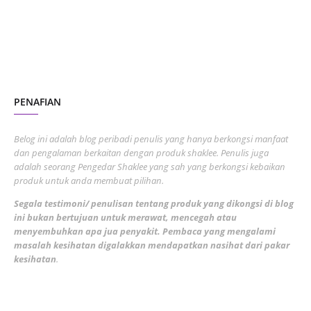
June 2023
1
November 2022
1
October 2022
4
August 2022
2
PENAFIAN
July 2022
3
June 2022
1
Belog ini adalah blog peribadi penulis yang hanya berkongsi manfaat
May 2022
dan pengalaman berkaitan dengan produk shaklee. Penulis juga
3
adalah seorang Pengedar Shaklee yang sah yang berkongsi kebaikan
March 2022
3
produk untuk anda membuat pilihan.
February 2022
5
Segala testimoni/ penulisan tentang produk yang dikongsi di blog
ini bukan bertujuan untuk merawat, mencegah atau
January 2022
1
menyembuhkan apa jua penyakit. Pembaca yang mengalami
masalah kesihatan digalakkan mendapatkan nasihat dari pakar
December 2021
3
kesihatan
.
November 2021
1
October 2021
5