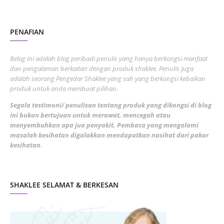
August 2022
2
PENAFIAN
July 2022
3
June 2022
1
Belog ini adalah blog peribadi penulis yang hanya berkongsi manfaat
May 2022
dan pengalaman berkaitan dengan produk shaklee. Penulis juga
3
adalah seorang Pengedar Shaklee yang sah yang berkongsi kebaikan
March 2022
3
produk untuk anda membuat pilihan.
February 2022
5
Segala testimoni/ penulisan tentang produk yang dikongsi di blog
ini bukan bertujuan untuk merawat, mencegah atau
January 2022
1
menyembuhkan apa jua penyakit. Pembaca yang mengalami
masalah kesihatan digalakkan mendapatkan nasihat dari pakar
December 2021
3
kesihatan
.
November 2021
1
October 2021
5
SHAKLEE SELAMAT & BERKESAN
September 2021
10
August 2021
4
July 2021
22