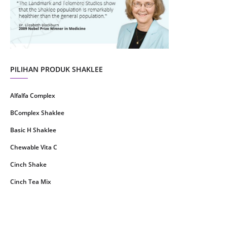
June 2021
14
May 2021
1
April 2021
2
March 2021
5
PILIHAN PRODUK SHAKLEE
February 2021
4
Alfalfa Complex
January 2021
4
BComplex Shaklee
December 2020
13
Basic H Shaklee
November 2020
8
Chewable Vita C
October 2020
16
Cinch Shake
September 2020
9
Cinch Tea Mix
August 2020
6
Collagen Plus Powder
July 2020
8
CoqTrol Plus
May 2020
19