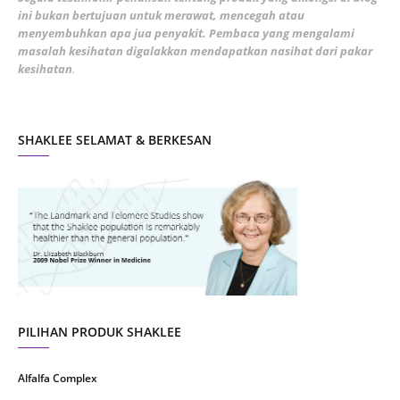
ini bukan bertujuan untuk merawat, mencegah atau
January 2022
1
menyembuhkan apa jua penyakit. Pembaca yang mengalami
masalah kesihatan digalakkan mendapatkan nasihat dari pakar
December 2021
3
kesihatan
.
November 2021
1
October 2021
5
SHAKLEE SELAMAT & BERKESAN
September 2021
10
August 2021
4
July 2021
22
June 2021
14
May 2021
1
April 2021
2
March 2021
5
PILIHAN PRODUK SHAKLEE
February 2021
4
Alfalfa Complex
January 2021
4