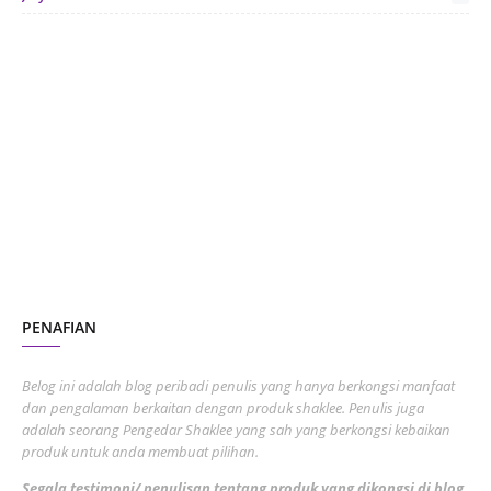
June 2024
1
January 2024
5
October 2023
2
July 2023
7
June 2023
1
November 2022
1
October 2022
4
August 2022
2
PENAFIAN
July 2022
3
June 2022
1
Belog ini adalah blog peribadi penulis yang hanya berkongsi manfaat
May 2022
dan pengalaman berkaitan dengan produk shaklee. Penulis juga
3
adalah seorang Pengedar Shaklee yang sah yang berkongsi kebaikan
March 2022
3
produk untuk anda membuat pilihan.
February 2022
5
Segala testimoni/ penulisan tentang produk yang dikongsi di blog