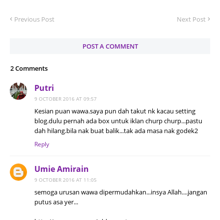
Previous Post
Next Post
POST A COMMENT
2 Comments
Putri
9 OCTOBER 2016 AT 09:57
Kesian puan wawa.saya pun dah takut nk kacau setting
blog.dulu pernah ada box untuk iklan churp churp...pastu
dah hilang.bila nak buat balik...tak ada masa nak godek2
Reply
Umie Amirain
9 OCTOBER 2016 AT 11:05
semoga urusan wawa dipermudahkan...insya Allah....jangan
putus asa yer...