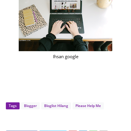
Ihsan google
Tags
Blogger
Bloglist Hilang
Please Help Me