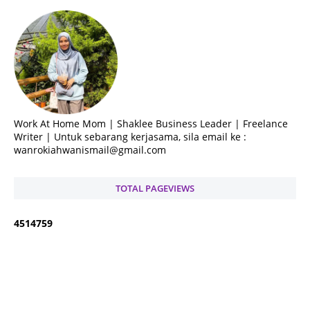
Work At Home Mom | Shaklee Business Leader | Freelance
Writer | Untuk sebarang kerjasama, sila email ke :
wanrokiahwanismail@gmail.com
TOTAL PAGEVIEWS
4
5
1
4
7
5
9