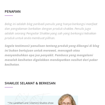
August 2022
2
PENAFIAN
July 2022
3
June 2022
1
Belog ini adalah blog peribadi penulis yang hanya berkongsi manfaat
May 2022
dan pengalaman berkaitan dengan produk shaklee. Penulis juga
3
adalah seorang Pengedar Shaklee yang sah yang berkongsi kebaikan
March 2022
3
produk untuk anda membuat pilihan.
February 2022
5
Segala testimoni/ penulisan tentang produk yang dikongsi di blog
ini bukan bertujuan untuk merawat, mencegah atau
January 2022
1
menyembuhkan apa jua penyakit. Pembaca yang mengalami
masalah kesihatan digalakkan mendapatkan nasihat dari pakar
December 2021
3
kesihatan
.
November 2021
1
October 2021
5
SHAKLEE SELAMAT & BERKESAN
September 2021
10
August 2021
4
July 2021
22