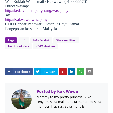
Wan Rokiah Wan Ismail / Kakwawa (0199966576)
Direct Wassap:
http://kedaivitaminpengerang.wasap.my
atau
http://Kakwawa.wasap.my
COD Bandar Penawar / Desaru / Bayu Damai
Pengeposan ke seluruh Malaysia
Tags
Info
Info Produk
Shaklee Effect
Testimoni Vivix
VIVIX shaklee
Posted by
Kak Wawa
Mommy to my pretty princess, Suka
senyum, suka makan, suka membaca, suka
memberi inspirasi, suka menulis