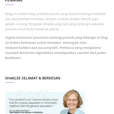
PENAFIAN
July 2022
3
June 2022
1
Belog ini adalah blog peribadi penulis yang hanya berkongsi manfaat
May 2022
dan pengalaman berkaitan dengan produk shaklee. Penulis juga
3
adalah seorang Pengedar Shaklee yang sah yang berkongsi kebaikan
March 2022
3
produk untuk anda membuat pilihan.
February 2022
5
Segala testimoni/ penulisan tentang produk yang dikongsi di blog
ini bukan bertujuan untuk merawat, mencegah atau
January 2022
1
menyembuhkan apa jua penyakit. Pembaca yang mengalami
masalah kesihatan digalakkan mendapatkan nasihat dari pakar
December 2021
3
kesihatan
.
November 2021
1
October 2021
5
SHAKLEE SELAMAT & BERKESAN
September 2021
10
August 2021
4
July 2021
22
June 2021
14
May 2021
1