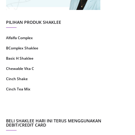
April 2021
2
March 2021
5
PILIHAN PRODUK SHAKLEE
February 2021
4
Alfalfa Complex
January 2021
4
BComplex Shaklee
December 2020
13
Basic H Shaklee
November 2020
8
Chewable Vita C
October 2020
16
Cinch Shake
September 2020
9
Cinch Tea Mix
August 2020
6
Collagen Plus Powder
July 2020
8
CoqTrol Plus
May 2020
19
DTX Complex
BELI SHAKLEE HARI INI TERUS MENGGUNAKAN
April 2020
51
DEBIT/CREDIT CARD
Detoks Shaklee
March 2020
28