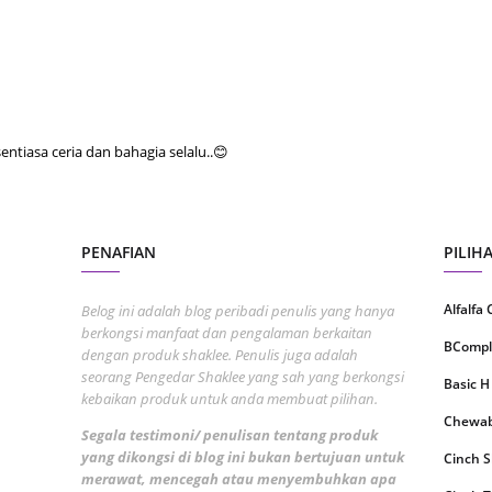
Septem
August
July 20
June 2
tiasa ceria dan bahagia selalu..😊
May 20
April 2
March 
PENAFIAN
PILIH
Februa
Alfalfa
Belog ini adalah blog peribadi penulis yang hanya
Januar
berkongsi manfaat dan pengalaman berkaitan
BCompl
dengan produk shaklee. Penulis juga adalah
Decemb
seorang Pengedar Shaklee yang sah yang berkongsi
Basic H
kebaikan produk untuk anda membuat pilihan.
Novemb
Chewabl
Segala testimoni/ penulisan tentang produk
Octobe
yang dikongsi di blog ini bukan bertujuan untuk
Cinch 
Septem
merawat, mencegah atau menyembuhkan apa