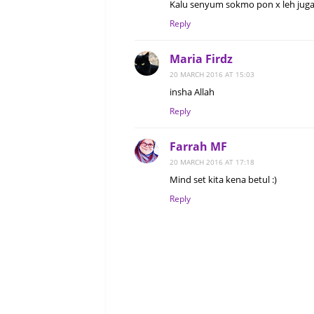
Kalu senyum sokmo pon x leh jugak.
Reply
Maria Firdz
20 MARCH 2016 AT 15:03
insha Allah
Reply
Farrah MF
20 MARCH 2016 AT 17:18
Mind set kita kena betul :)
Reply