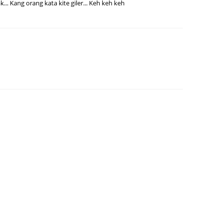
.. Kang orang kata kite giler... Keh keh keh
June 2
Novemb
Octobe
August
July 20
June 2
May 20
March 
Februa
Januar
Decemb
Novemb
Octobe