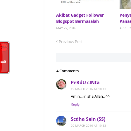
Akibat Gadget Follower
Penye
Blogspot Bermasalah
Panas
MAY 27, 2016
APRIL 2
Previous Post
4 Comments
PeRdU cINta
19 MARCH 2016 AT 10:13
Amin....in sha Allah.. ^^
Reply
Scdha Sein (SS)
20 MARCH 2016 AT 10:33