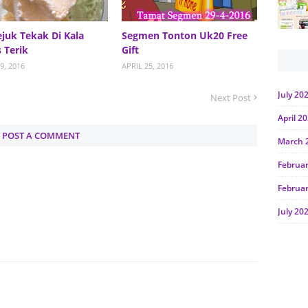
juk Tekak Di Kala
Segmen Tonton Uk20 Free
 Terik
Gift
9, 2016
APRIL 25, 2016
July 20
Next Post
April 2
POST A COMMENT
March 
Februa
Februa
July 20
June 2
Januar
Octobe
July 20