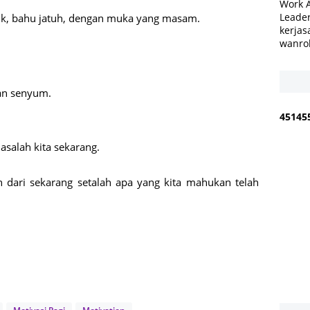
Work 
Leader
nduk, bahu jatuh, dengan muka yang masam.
kerjas
wanro
dan senyum.
4
5
1
4
5
masalah kita sekarang.
an dari sekarang setalah apa yang kita mahukan telah