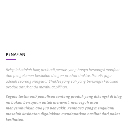
July 2023
7
June 2023
1
November 2022
1
October 2022
4
August 2022
2
PENAFIAN
July 2022
3
June 2022
1
Belog ini adalah blog peribadi penulis yang hanya berkongsi manfaat
May 2022
dan pengalaman berkaitan dengan produk shaklee. Penulis juga
3
adalah seorang Pengedar Shaklee yang sah yang berkongsi kebaikan
March 2022
3
produk untuk anda membuat pilihan.
February 2022
5
Segala testimoni/ penulisan tentang produk yang dikongsi di blog
ini bukan bertujuan untuk merawat, mencegah atau
January 2022
1
menyembuhkan apa jua penyakit. Pembaca yang mengalami
masalah kesihatan digalakkan mendapatkan nasihat dari pakar
December 2021
3
kesihatan
.
November 2021
1