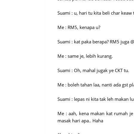
Suami : u, hari tu kita beli char ke
Me : RM5, kenapa u?
Suami : kat paka berapa? RM5 juga @
Me : same je, lebih kurang.
Suami : Oh, mahal jugak ye CKT tu.
Me : boleh tahan laa, nanti ada gst pl
Suami : lepas ni kita tak leh makan l
Me : aah, kena makan kat rumah je ki
masak hari apa.. Haha