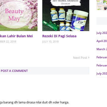
July 20
kan Lahir Bulan Mei
Rezeki Di Pagi Selasa
April 2
BER 22, 2018
JULY 10, 2018
March 
Februa
Next Post
Februa
POST A COMMENT
July 20
June 2
Januar
Octobe
 barang dh lama dirasa nilai duit dh xder harga.
July 20