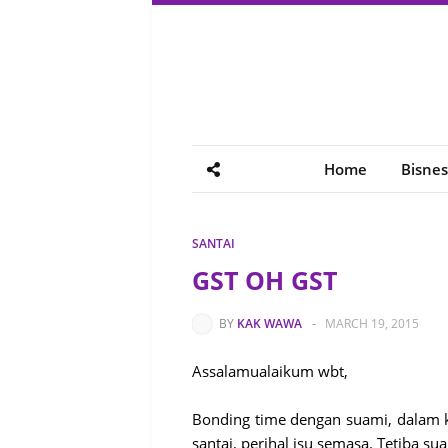
Home
Bisnes
SANTAI
GST OH GST
BY
KAK WAWA
-
MARCH 19, 2015
Assalamualaikum wbt,
Bonding time dengan suami, dalam k
santai, perihal isu semasa. Tetiba su