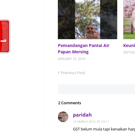
Pemandangan Pantai Air
Keuni
Papan Mersing
SEPTEM
JANUARY 15, 2019
Previous Post
2 Comments
paridah
19 MARCH 2015 AT 23:11
GST belum mula tapi kenaikan harga