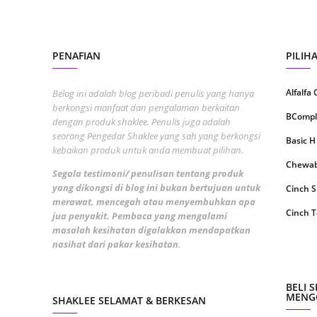
Septem
August
PENAFIAN
PILIH
July 20
June 2
Alfalfa
Belog ini adalah blog peribadi penulis yang hanya
berkongsi manfaat dan pengalaman berkaitan
May 20
BCompl
dengan produk shaklee. Penulis juga adalah
seorang Pengedar Shaklee yang sah yang berkongsi
April 2
Basic H
kebaikan produk untuk anda membuat pilihan.
March 
Chewabl
Segala testimoni/ penulisan tentang produk
Februa
yang dikongsi di blog ini bukan bertujuan untuk
Cinch 
merawat, mencegah atau menyembuhkan apa
Januar
Cinch T
jua penyakit. Pembaca yang mengalami
masalah kesihatan digalakkan mendapatkan
Decemb
Collage
nasihat dari pakar kesihatan
.
Novemb
CoqTrol
Octobe
DTX Co
BELI 
MENGG
SHAKLEE SELAMAT & BERKESAN
Septem
Detoks