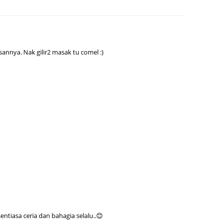
June 2
Novemb
Octobe
sannya. Nak gilir2 masak tu comel :)
August
July 20
June 2
May 20
March 
Februa
Januar
Decemb
Novemb
tiasa ceria dan bahagia selalu..😊
Octobe