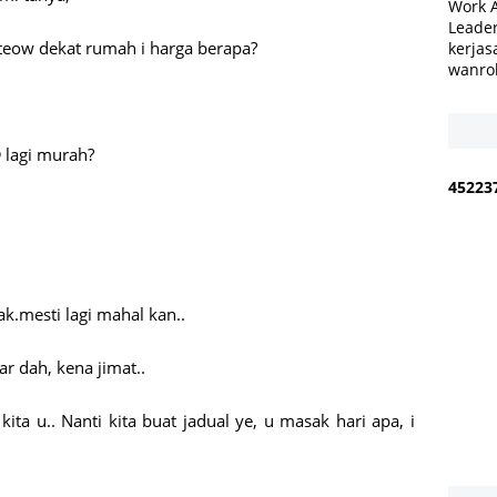
Work 
Leader
aw teow dekat rumah i harga berapa?
kerjas
wanro
 lagi murah?
4
5
2
2
3
ak.mesti lagi mahal kan..
uar dah, kena jimat..
ta u.. Nanti kita buat jadual ye, u masak hari apa, i