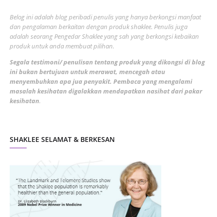
June 2022
1
Belog ini adalah blog peribadi penulis yang hanya berkongsi manfaat
May 2022
dan pengalaman berkaitan dengan produk shaklee. Penulis juga
3
adalah seorang Pengedar Shaklee yang sah yang berkongsi kebaikan
March 2022
3
produk untuk anda membuat pilihan.
February 2022
5
Segala testimoni/ penulisan tentang produk yang dikongsi di blog
ini bukan bertujuan untuk merawat, mencegah atau
January 2022
1
menyembuhkan apa jua penyakit. Pembaca yang mengalami
masalah kesihatan digalakkan mendapatkan nasihat dari pakar
December 2021
3
kesihatan
.
November 2021
1
October 2021
5
SHAKLEE SELAMAT & BERKESAN
September 2021
10
August 2021
4
July 2021
22
June 2021
14
May 2021
1