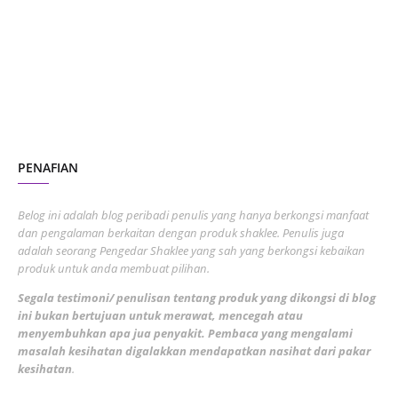
July 2023
7
June 2023
1
November 2022
1
October 2022
4
August 2022
2
PENAFIAN
July 2022
3
June 2022
1
Belog ini adalah blog peribadi penulis yang hanya berkongsi manfaat
May 2022
dan pengalaman berkaitan dengan produk shaklee. Penulis juga
3
adalah seorang Pengedar Shaklee yang sah yang berkongsi kebaikan
March 2022
3
produk untuk anda membuat pilihan.
February 2022
5
Segala testimoni/ penulisan tentang produk yang dikongsi di blog
ini bukan bertujuan untuk merawat, mencegah atau
January 2022
1
menyembuhkan apa jua penyakit. Pembaca yang mengalami
masalah kesihatan digalakkan mendapatkan nasihat dari pakar
December 2021
3
kesihatan
.
November 2021
1