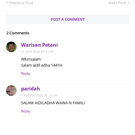
Previous Post
Next Post
POST A COMMENT
2 Comments
Warisan Petani
31 JULY 2020 AT 21:03
Wkmsalam
Salam aidil adha 1441H
Reply
paridah
1 AUGUST 2020 AT 16:28
SALAM AIDILADHA WAWA N FAMILI
Reply